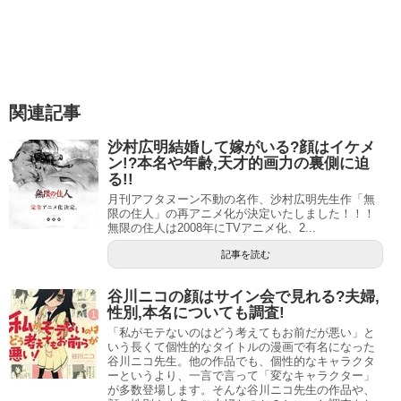
「愛媛FC」のサポーター（スポンサー）です。
地元にクラブがあったからこそ、サッカーを好きになりま
した。
ただ、先生自身にサッカー経験があるかどうかは分かりま
関連記事
せん。
沙村広明結婚して嫁がいる?顔はイケメ
ン!?本名や年齢,天才的画力の裏側に迫
もともと漫画でサッカーを描くつもりはなく、そもそもス
る!!
ポーツ漫画を描くこと自体無理だと思っていたそうです。
月刊アフタヌーン不動の名作、沙村広明先生作「無
限の住人」の再アニメ化が決定いたしました！！！
そのため、「ユースを舞台にしたサッカー漫画」を描いて
無限の住人は2008年にTVアニメ化、2...
ほしいという依頼がありましたが、一度断っています。
記事を読む
スポンサーリンク
谷川ニコの顔はサイン会で見れる?夫婦,
性別,本名についても調査!
「私がモテないのはどう考えてもお前だが悪い」と
いう長くて個性的なタイトルの漫画で有名になった
谷川ニコ先生。他の作品でも、個性的なキャラクタ
ーというより、一言で言って「変なキャラクター」
が多数登場します。そんな谷川ニコ先生の作品や、