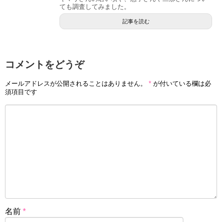
ても調査してみました。
絵柄だけ見ると、確かにちょっと中性的で男性か女性か判
記事を読む
断するのは難しいかもしれませんね。
雪森寧々の性別は?顔写真,声,乃木坂46,与田祐希についても調査!
関連記事
コメントをどうぞ
つるまいかだの性別は女性?顔写真や結婚も調査!
関連記事
記事の続きを読む
メールアドレスが公開されることはありません。
*
が付いている欄は必
須項目です
小林有吾の顔写真や画像はある？
名前
*