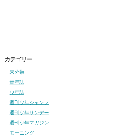
就職も一度されているので、大学や専門学校にも行ったと
思われます。
こちらもやはり、地元愛媛から通える距離の学校だったの
ではないでしょうか。
一度就職してから漫画家を目指して割とすぐデビューでき
カテゴリー
た先生は、やはりすごい方ですね。
未分類
マキヒロチの結婚した旦那は?顔写真,本名,出身地についても調査!
関連記事
西炯子の旦那は?結婚してる?顔写真,猫,子供についても調査!
関連記事
青年誌
少年誌
週刊少年ジャンプ
週刊少年サンデー
週刊少年マガジン
モーニング