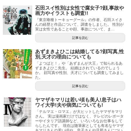
石田スイ性別は女性で腐女子?顔,事故や
画力やイラストも調査!!
『東京喰種トーキョーグール』の作者、石田スイさ
んの経歴と作品について、調査をしました。 性別が
実は女性であることや顔、事故について、ま...
記事を読む
あずまきよひこは結婚してる?顔写真,性
別,天才の理由についても
「よつばと！」や「あずまんが大王」で知られるあ
ずまきよひこ先生。 結婚はされているのでしょう
引用元：
Amazon
か。 顔写真や性別、天才についても調査してみまし
た。
小林有吾先生の性別は、男性です。
記事を読む
サイン会に行った方によると、柔軟剤のCMにでも出てきそ
ヤマザキマリは若い頃も美人!息子はハ
うな、さわやかな男性だそうです。
ワイ大学!夫や病気についても!
「テルマエ・ロマエ」が大ヒットしたヤマザキマリ
また、インタビューでも一人称が「僕」、公式ブログでは
さん。 実は漫画家だけではなく、テレビのレポータ
ーやイタリア語講師など、いろいろなお仕事をして
奥様が登場されますので、確実に男性だということが分か
らしたんです。 現在は随筆家としても有名なヤマザ
ります。
キマリさんの若い頃や、息子さんや旦那さんについ