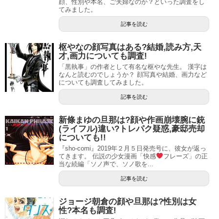
顔、性別や本名、ご夫婦なのか？といった調査をし
てみました。
記事を読む
枢やなの顔写真はある?結婚,読み方,天
才,画力についても調査!
「黒執事」の作者として有名な枢やな先生。 漢字は
なんと読むのでしょうか？ 顔写真や結婚、画力など
についても調査してみました。
記事を読む
しかし、自分に薦めてきた理由を考えなおして改めて引き
受けることに。
新條まゆの旦那は?顔や作画崩壊腕に銃
(ライフル)違い?トレパク疑惑,豪邸売却
「アオアシ」を描く上では、サッカーの先生的存在のスポ
についても!!
『sho-comi』2019年２月５日発売号に、彼女が返っ
ーツライター・上野直彦さんが取材・原案協力をしてくだ
てきます。 伝説の少女漫画「快感
フレーズ」の正
さり、作品におけるサッカーのリアリティをサポートして
当な続編「ソノ声で、ソノ歌を...
くださっているそうです。
記事を読む
金城宗幸の顔写真は?天才画力や韓国,ハモネプについても
関連記事
ジョージ朝倉の顔や旦那は?性別は女
あずまきよひこは結婚してる?顔写真,性別,天才の理由についても
関連記事
性?本名も調査!