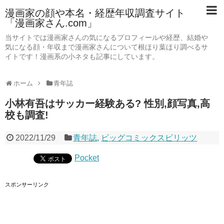
漫画家の顔や本名・経歴年収調査サイト
「漫画家さん.com」
当サイトでは漫画家さんの気になるプロフィールや経歴、結婚や
気になる顔・年収まで漫画家さんについて根ほり葉ほり調べるサ
イトです！漫画系の小ネタも記事にしています。
ホーム
青年誌
小林有吾はサッカー経験ある? 性別,顔写真,高
校も調査!
2022/11/29
青年誌
,
ビッグコミックスピリッツ
Pocket
スポンサーリンク