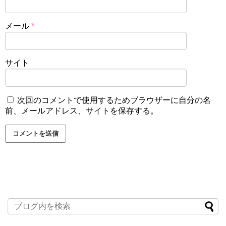
メール
*
サイト
引用元：
愛媛新聞
小林有吾先生の顔写真や画像は見つかりませんでした。
次回のコメントで使用するためブラウザーに自分の名
前、メールアドレス、サイトを保存する。
自画像は、サメがパーカーを着ているイラストで描かれて
いることが多いです。
ブログに掲載されている写真などでは、リアルな動物の顔
を重ねて、ご自身のお顔を隠していらっしゃいますね。
メディアに顔出ししていない先生ですが、前述の通りサイ
ン会などでは特にかぶり物などせず出演しているようなの
で、何かイベントがある際にはさわやかな小林有吾先生に