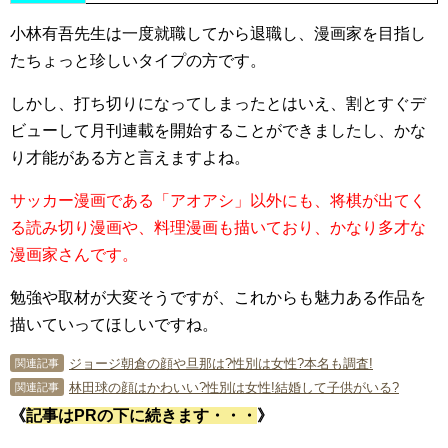
小林有吾先生は一度就職してから退職し、漫画家を目指し
たちょっと珍しいタイプの方です。
しかし、打ち切りになってしまったとはいえ、割とすぐデ
ビューして月刊連載を開始することができましたし、かな
り才能がある方と言えますよね。
サッカー漫画である「アオアシ」以外にも、将棋が出てく
る読み切り漫画や、料理漫画も描いており、かなり多才な
漫画家さんです。
勉強や取材が大変そうですが、これからも魅力ある作品を
描いていってほしいですね。
ジョージ朝倉の顔や旦那は?性別は女性?本名も調査!
関連記事
林田球の顔はかわいい?性別は女性!結婚して子供がいる?
関連記事
《
記事はPRの下に続きます・・・
》