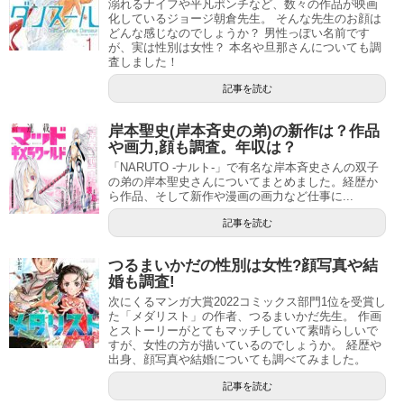
溺れるナイフや平凡ポンチなど、数々の作品が映画
化しているジョージ朝倉先生。 そんな先生のお顔は
どんな感じなのでしょうか？ 男性っぽい名前です
小林有吾の性別は女性？
が、実は性別は女性？ 本名や旦那さんについても調
査しました！
記事を読む
岸本聖史(岸本斉史の弟)の新作は？作品
や画力,顔も調査。年収は？
「NARUTO -ナルト-」で有名な岸本斉史さんの双子
の弟の岸本聖史さんについてまとめました。経歴か
ら作品、そして新作や漫画の画力など仕事に...
記事を読む
つるまいかだの性別は女性?顔写真や結
婚も調査!
次にくるマンガ大賞2022コミックス部門1位を受賞し
た「メダリスト」の作者、つるまいかだ先生。 作画
とストーリーがとてもマッチしていて素晴らしいで
すが、女性の方が描いているのでしょうか。 経歴や
出身、顔写真や結婚についても調べてみました。
記事を読む