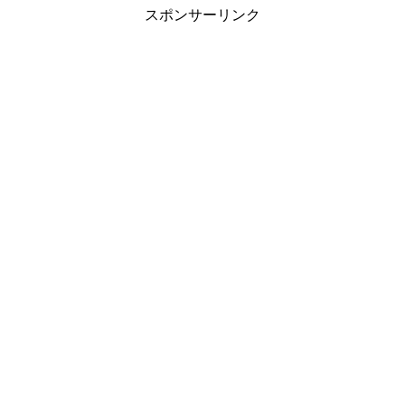
スポンサーリンク
引用元：
Amazon
小林有吾先生は、先生の地元にあるプロサッカークラブ