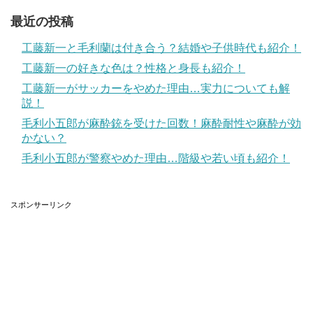
最近の投稿
工藤新一と毛利蘭は付き合う？結婚や子供時代も紹介！
工藤新一の好きな色は？性格と身長も紹介！
工藤新一がサッカーをやめた理由…実力についても解
説！
引用元：
Amazon
毛利小五郎が麻酔銃を受けた回数！麻酔耐性や麻酔が効
かない？
小林有吾先生の出身中学は伊予市立双海中学校という情報
毛利小五郎が警察やめた理由…階級や若い頃も紹介！
がありますが、はっきりとは分かりません。
ただ、自身が感情移入しやすいように設定を自分に似通わ
スポンサーリンク
せたアオアシの主人公が伊予市双海町出身という設定なの
で、可能性は高いのではないのでしょうか。
地元の愛媛で生活の基盤が出来上がっており、上京する必
要性を感じなかったとおっしゃっていたので、中学も高校
も出身である愛媛県である可能性が高いですね。