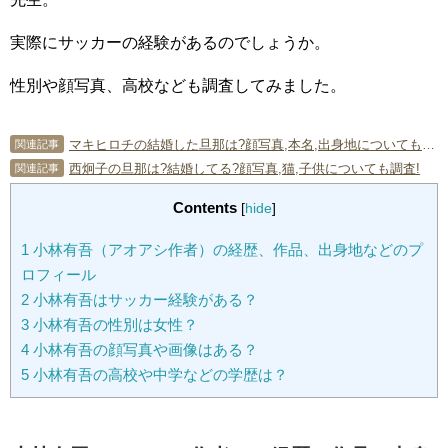
実際にサッカーの経験があるのでしょうか。
性別や顔写真、高校なども調査してみました。
マキヒロチの結婚した旦那は?顔写真,本名,出身地についても調査!
関連記事
西炯子の旦那は?結婚してる?顔写真,猫,子供についても調査!
関連記事
Contents
[
hide
]
1
小林有吾（アオアシ作者）の経歴、作品、出身地などのプ
ロフィール
2
小林有吾はサッカー経験がある？
3
小林有吾の性別は女性？
4
小林有吾の顔写真や画像はある？
5
小林有吾の高校や中学などの学歴は？