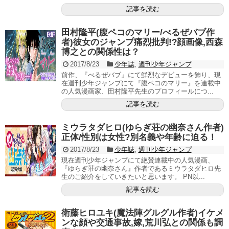
記事を読む
田村隆平(腹ペコのマリー/べるぜバブ作
者)彼女のジャンプ痛烈批判!?顔画像,西森
博之との関係性は？
2017/8/23
少年誌
,
週刊少年ジャンプ
前作、『べるぜバブ』にて鮮烈なデビューを飾り、現
在週刊少年ジャンプにて『腹ペコのマリー』を連載中
の人気漫画家、田村隆平先生のプロフィールにつ...
記事を読む
ミウラタダヒロ(ゆらぎ荘の幽奈さん作者)
正体/性別は女性?別名義や年齢に迫る！
2017/8/23
少年誌
,
週刊少年ジャンプ
現在週刊少年ジャンプにて絶賛連載中の人気漫画、
『ゆらぎ荘の幽奈さん』作者であるミウラタダヒロ先
生のご紹介をしていきたいと思います。 PN以...
記事を読む
衛藤ヒロユキ(魔法陣グルグル作者)イケメ
ンな顔や交通事故,嫁,荒川弘との関係も調