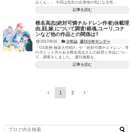
山くん」。 今回は先生の出身地や気になる性...
記事を読む
椎名高志(絶対可憐チルドレン作者)休載理
由,顔,嫁,について調査!銀魂,ユーリ,コナ
ンなど他の作品との関係は?
2017/8/16
少年誌
,
週刊少年サンデー
「GS美神 極楽大作戦!!」や「絶対可憐チルドレン」等
の大ヒット作がある椎名高志さんの経歴と作品につい
て、調査をしました。 週刊連載を...
記事を読む
1
2