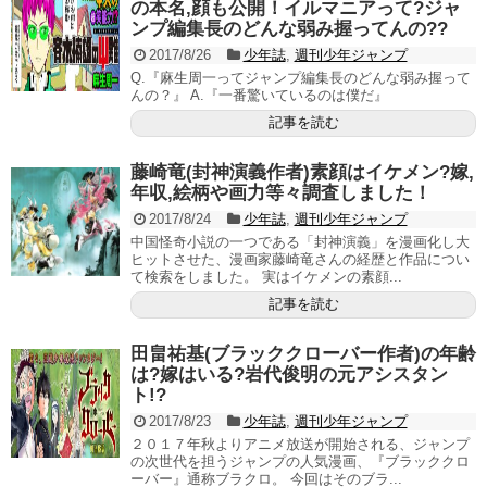
の本名,顔も公開！イルマニアって?ジャ
ンプ編集長のどんな弱み握ってんの??
2017/8/26
少年誌
,
週刊少年ジャンプ
Q.『麻生周一ってジャンプ編集長のどんな弱み握って
んの？』 A.『一番驚いているのは僕だ』
記事を読む
藤崎竜(封神演義作者)素顔はイケメン?嫁,
年収,絵柄や画力等々調査しました！
2017/8/24
少年誌
,
週刊少年ジャンプ
中国怪奇小説の一つである「封神演義」を漫画化し大
ヒットさせた、漫画家藤崎竜さんの経歴と作品につい
て検索をしました。 実はイケメンの素顔...
記事を読む
田畠祐基(ブラッククローバー作者)の年齢
は?嫁はいる?岩代俊明の元アシスタン
ト!?
2017/8/23
少年誌
,
週刊少年ジャンプ
２０１７年秋よりアニメ放送が開始される、ジャンプ
の次世代を担うジャンプの人気漫画、『ブラッククロ
ーバー』通称ブラクロ。 今回はそのブラ...