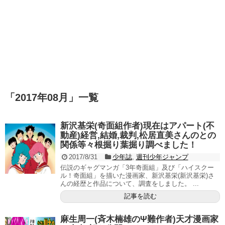
「
2017年08月
」
一覧
新沢基栄(奇面組作者)現在はアパート(不
動産)経営,結婚,裁判,松居直美さんのとの
関係等々根掘り葉掘り調べました！
2017/8/31
少年誌
,
週刊少年ジャンプ
伝説のギャグマンガ「3年奇面組」及び「ハイスクー
ル！奇面組」を描いた漫画家、新沢基栄(新沢基栄)さ
んの経歴と作品について、調査をしました。 ...
記事を読む
麻生周一(斉木楠雄のΨ難作者)天才漫画家