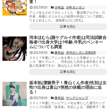
査！
2017/8/20
少年誌
,
少年ガンガン
アニメ化もされて大ヒットした「魔法陣グルグル」の
作者、衛藤ヒロユキさんの経歴や作品について調査し
てまとめました。 漫画家なのに(失礼)...
記事を読む
河本ほむら(賭ケグルイ作者)は司法試験合
格者!?出身大学は?年齢,牛乳のペンネー
ムについても調査
2017/8/19
青年誌
,
月刊ガンガンJOKER
２０１７年夏にアニメ化を果たした学園ギャンブルマ
ンガ「賭ケグルイ」、河本ほむら先生を原作者とする
超人気漫画ですが、彼はなんと日本でもトップク...
記事を読む
坂本拓(潔癖男子！青山くん作者)性別は女
性!?出身は富山?突然の休載の理由に迫
る！
2017/8/18
青年誌
,
ヤングジャンプ
２０１７年夏にテレビアニメ化を果たした週刊ヤング
ジャンプの新星『坂本拓』先生による「潔癖男子！青