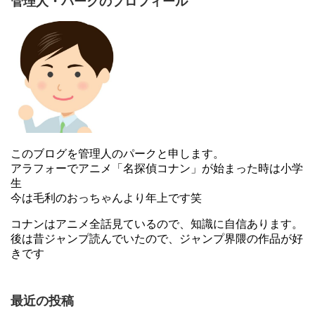
管理人・パークのプロフィール
力が欲しいか？力が欲しいのなら…くれてやる！ 内なる
声に呼ばれた時、平凡な高校生・高槻涼の右腕に目覚め
このブログを管理人のパークと申します。
たのは、地上のどんな兵器をも凌駕する金属生命
アラフォーでアニメ「名探偵コナン」が始まった時は小学
「ARMS」だった！生きるため、誰かを守るため、主人
生
公たちは謎の巨大組織「エグリゴリ」との熾烈な戦いに
今は毛利のおっちゃんより年上です笑
巻き込まれてゆく。しかし、彼らの前に立ちはだかる敵
コナンはアニメ全話見ているので、知識に自信あります。
もまた、哀しい宿命を背負っていた！ 世界観、クリーチ
後は昔ジャンプ読んでいたので、ジャンプ界隈の作品が好
ャーデザイン、バトルシーン…読みごたえたっぷりの大
きです
作少年マンガを探している人に激プッシュ！
最近の投稿