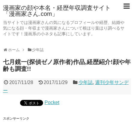
漫画家の顔や本名・経歴年収調査サイト
「漫画家さん.com」
当サイトでは漫画家さんの気になるプロフィールや経歴、結婚や
気になる顔・年収まで漫画家さんについて根ほり葉ほり調べるサ
イトです！漫画系の小ネタも記事にしています。
ホーム
少年誌
七月鏡一(探偵ゼノ原作者)作品,経歴紹介!顔や年
齢も調査!!
2017/11/28
2017/11/29
少年誌
,
週刊少年サンデ
ー
Pocket
スポンサーリンク