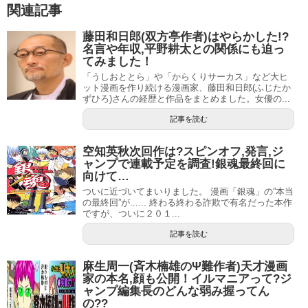
関連記事
ジーザス
（作画：藤原芳秀、週刊少年サンデー、小学
藤田和日郎(双方亭作者)はやらかした!?
名言や年収,平野耕太との関係にも迫っ
館）
てみました！
ホタルロード
（作画：西沢一岐）
「うしおととら」や「からくりサーカス」など大ヒ
サムライスピリッツ -魔界武芸帖-（
ット漫画を作り続ける漫画家、藤田和日郎(ふじたか
作画：三好雄己、週
ずひろ)さんの経歴と作品をまとめました。女優の...
刊少年サンデー増刊号、小学館）
記事を読む
バーチャファイター
（作画：藤原芳秀、小学館）
ARMS
（著者：皆川亮二、原案協力、週刊少年サンデ
空知英秋次回作は?スピンオフ,発言,ジ
ー、小学館）
ャンプで連載予定を調査!銀魂最終回に
向けて…
Dr.トゥモロウ
（作画：藤原芳秀、週刊少年サンデー、小
ついに近づいてまいりました。 漫画「銀魂」の”本当
学館）
の最終回”が...... 終わる終わる詐欺で有名だった本作
ですが、ついに２０１...
闇のイージス
（作画：藤原芳秀、週刊ヤングサンデー、
記事を読む
小学館）
D-LIVE!!（
著者：皆川亮二、週刊少年サンデー、小学館
麻生周一(斉木楠雄のΨ難作者)天才漫画
/ 七月はシナリオ・取材の一部を担当）
家の本名,顔も公開！イルマニアって?ジ
ャンプ編集長のどんな弱み握ってん
ロボットボーイズ
（作画：上川敦志、週刊少年サンデ
の??