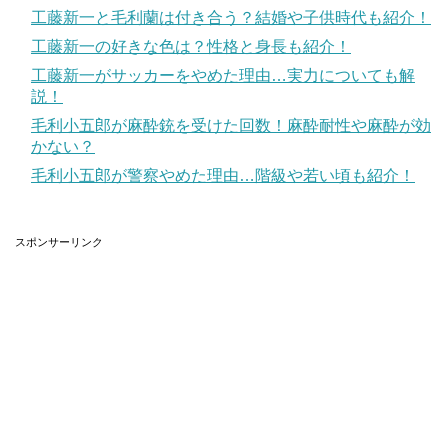
引用元
まんが王国
工藤新一と毛利蘭は付き合う？結婚や子供時代も紹介！
工藤新一の好きな色は？性格と身長も紹介！
工藤新一がサッカーをやめた理由…実力についても解
スプリガンなどで有名な皆川亮二先生との合作です。
説！
毛利小五郎が麻酔銃を受けた回数！麻酔耐性や麻酔が効
２００１年にはアニメ化も果たした人気作です。
かない？
毛利小五郎が警察やめた理由…階級や若い頃も紹介！
さらに『AREA D異能領域』、全１４巻の人気作です。
スポンサーリンク