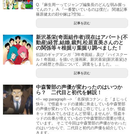
ー、小学館）
Q.『麻生周一ってジャンプ編集長のどんな弱み握っ
8マン インフィニティ
（ルーツ：平井和正&桑田二郎 / 作
てんの？』 A.『一番驚いているのは僕だ』 関連記事
篠原健太の顔や嫁は?空知...
画：鷹氏隆之 / メカデザイン：永田太、月刊マガジンZ、
記事を読む
講談社）
BUGS -捕食者たちの夏-（
作画：藤原芳秀、週刊ヤング
新沢基栄(奇面組作者)現在はアパート(不
サンデー、小学館）
動産)経営,結婚,裁判,松居直美さんのと
の関係等々根掘り葉掘り調べました！
暁のイージス
（作画：藤原芳秀、週刊ヤングサンデー –
伝説のギャグマンガ「3年奇面組」及び「ハイスクー
YSスペシャル、小学館）※「闇のイージス」第2部にし
ル！奇面組」を描いた漫画家、新沢基栄(新沢基栄)さ
んの経歴と作品について、調査をしました。 ...
て完結編
記事を読む
ファイアーエムブレム 紋章の謎
（作画：克・亜樹、週刊
少年サンデー増刊号、小学館）
中森警部の声優が変わったのはいつか
VOID
（ヴォイド）（HXL作品、漫画：李成圭、VOIDデ
ら？ 二代目と初代を解説！
ザイン：福地仁、月刊マガジンZ、ヒーロークロスライ
<!-- wp:paragraph --> 「名探偵コナン」と「まじっく
快斗」で怪盗キッドの逮捕に奔走している中森警部
ン、講談社）
の声優が変わっているのはご存じでしょうか。怪盗
キッド絡みでしかほとんど登場しませんが、怪盗キ
JESUS 砂塵航路
（作画：藤原芳秀、モバMAN、小学
ッドの出番が増えているので中森警部の需要が増え
館）※「ジーザス」の続編
ています。 そこで今回は中森警部の声優がかわった
のはいつからで、二代目と初代の声優を紹介してい
牙の旅商人 〜The Arms Peddler〜（
作画：梟、ヤング
きます。