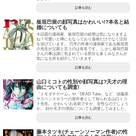
ガンガン、スクウェア・エニックス）
記事を読む
ポケットモンスターB・W グッドパートナーズ
（作画：
険持ちよ、小学三年生、小学館）
板垣巴留の顔写真はかわいい!?本名と結
婚についても
AREA D 異能領域
（作画：梁慶一、週刊少年サンデー、
今話題の漫画家、板垣巴留の経歴は気になりますよ
小学館）
ね？可愛いと噂にもなっており漫画だけでなく注目
を浴びています。 刃牙の作者の漫画家である板垣恵
BUGS LAND 〜箱船のトリトン〜（
作画：藤原芳秀、モ
介先生が父親と言うのは有名です。 しかし板垣巴留
バMAN、小学館）※「BUGS -捕食者たちの夏-」の続編
さんの事は謎に包まれている部分も多くみなさんが
気になる所を紹介していきます。
幻魔大戦 Rebirth
（原作：平井和正&石ノ森章太郎 /漫
記事を読む
画：早瀬マサト･石森プロ、クラブサンデー、サンデー
うぇぶり、小学館/七月は脚本を担当）
山口ミコトの性別や顔写真は?天才の理
由についても調査!
「トモダチゲーム」や「DEAD Tube」など、頭脳系
サスペンスホラーの原作者として知られる山口ミコ
パッと数えてみたところ、その数なんと２０作品！！！
ト先生。 かわいいお名前ですが、女性なのでしょう
か。 顔や天才の理由についても調査してみました。
前代未聞すぎてどの作品を紹介してよいか全く見当がつき
記事を読む
ません（ ＾ω＾）・・・
藤本タツキ(チェーンソーマン作者)の性
ちなみに七月鏡一先生の別名義『文月剣太郎』の作品を入