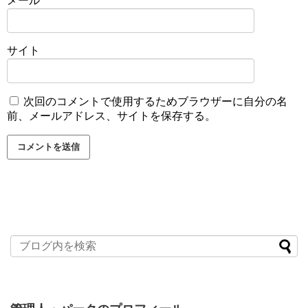
メール
*
本格推理マンガを名乗っており、名探偵コナンと一騎打ち
になりそうです。
サイト
これからの活躍に期待できる作品です。
その他、全２２巻の人気作、『ARMS』
次回のコメントで使用するためブラウザーに自分の名
前、メールアドレス、サイトを保存する。