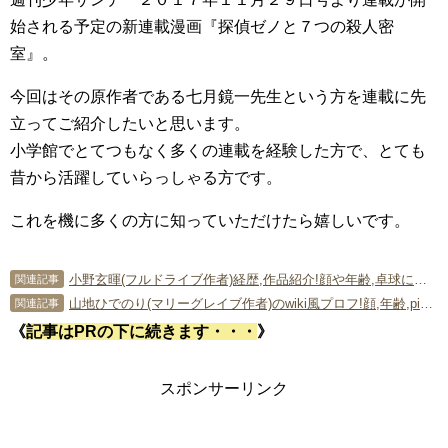
始される予定の新連載漫画『探偵ゼノと７つの殺人密
室』。
今回はその原作者である七月鏡一先生という方を連載に先
立ってご紹介したいと思います。
小学館でとてつもなく多くの連載を経験した方で、とても
昔から活躍していらっしゃる方です。
これを機に多くの方に知っていただけたら嬉しいです。
小野玄暉(フルドライブ作者)経歴,作品紹介!顔や年齢,卓球について
関連記事
山地ひでのり(マリーグレイブ作者)のwiki風プロフ!顔,年齢,pixivでの活動など
関連記事
《
記事はPRの下に続きます・・・
》
スポンサーリンク