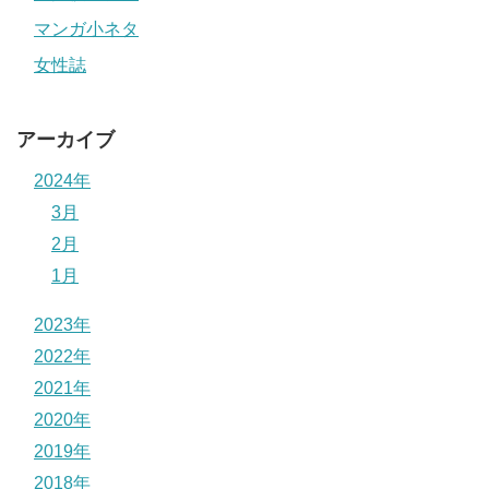
ですので詳細なプロフィールはまた後程の機会ということ
マンガ小ネタ
でお願いします…..
女性誌
ちなみに昔、『明るい家族計画』というドラマ放送されて
いましたが、関係性はないものと思われます。
アーカイブ
大柿ロクロウ(シノビノ作者)の顔や本名,結婚,子供,作品と年収について調べました。
関連記事
2024年
林聖二(ジモトがジャパン作者)作品,経歴画力を調査!顔,年齢についても
関連記事
3月
記事の続きを読む
2月
1月
七月鏡一先生の顔画像は？
2023年
2022年
2021年
七月鏡一先生の顔画像は現在調査中です。
2020年
マツキタツヤ(アクタージュ作者)の作品や顔,年齢は?銭湯について
関連記事
2019年
肥田野健太郎(ジガ作者)の作品経歴紹介!顔や年齢,佐野ロクロウとの関係は?
関連記事
2018年