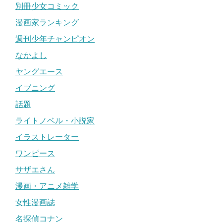
杉山鉄兵先生の詳細なプロフィールは今のところ判明して
別冊少女コミック
おりません。
漫画家ランキング
連載作も今までになく、読み切りも月刊スピリットにて掲
週刊少年チャンピオン
載された『明るい家族計画』というマンガのみ確認されて
なかよし
います。
ヤングエース
その『明るい家族計画』というマンガの内容もよく分かっ
イブニング
ておらず、情けない話、『探偵ゼノと７つの殺人密室』
話題
『明るい家族計画』を書いた杉山鉄兵氏が同一人物かの確
ライトノベル・小説家
認すら取れていません…..
イラストレーター
とにかく何が言いたいかというと、今回の七月鏡一先生と
ワンピース
の連載が実質初めての本格的な漫画掲載の場になるという
サザエさん
こと。
漫画・アニメ雑学
実績がないなら作ればいいこと。
女性漫画誌
つまりこれからの活躍に期待できる方ということです！！
名探偵コナン