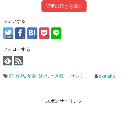
記事の続きを読む
Contents
[
hide
]
シェアする
1
七月鏡一先生の作品経歴ご紹介！！
error
0
0
2
七月鏡一先生の相方、杉山鉄兵とは！？
3
七月鏡一先生の顔画像は？
フォローする
4
七月鏡一先生の年齢公開！！
七月鏡一先生の作品経歴ご紹介！！
顔
,
作品
,
年齢
,
経歴
,
七月鏡一
,
サンデー
okataku
まずはプロフィールから。
スポンサーリンク
七月 鏡一（ななつき きょういち、本名：板本 健太郎
〈いたもと けんたろう〉、1968年7月30日 – ）は、日本