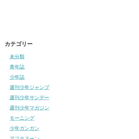
『ＡＲＭＳ』『牙の旅商人』の七月鏡一と『新暗行御
カテゴリー
史』『ＭＡＲＣＨ ＳＴＯＲＹ』の梁慶一の強力タッグが
未分類
ここに実現！ 魂揺さぶる“プリズン・サバイヴ・アクシ
ョン”単行本１・２巻同時発売!!（内容）２０XX年、人類
青年誌
の中から突如出現した特殊な能力者たち… ある者は肉
少年誌
体を変異させ、ある者は超常の力を振るった。人々は彼
週刊少年ジャンプ
らのことを“アルタード（変異体）”と呼称した…!! 12年
週刊少年サンデー
後、とある都市の廃墟と化した港の一角に、40人の人間
が集められていた。彼らは皆…“囚人”！ 移送される先
週刊少年マガジン
は、“アイランドD”なる謎の孤島刑務所！ 人類の存亡を
モーニング
賭けた“プリズン・サバイヴ・アクション”、ここに堂々
少年ガンガン
開幕!!! 混迷の時代に叩きつける、怒りの拳を見よ!!!!
アフタヌーン