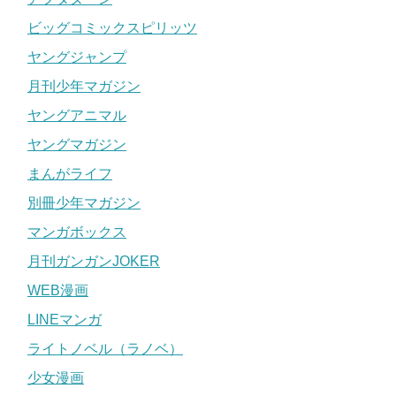
ビッグコミックスピリッツ
引用元
まんが王国
ヤングジャンプ
七月鏡一先生にはほかにも様々な人気作の連載経験があり
月刊少年マガジン
ます。
ヤングアニマル
気になった方はぜひ調べてみてください。
ヤングマガジン
まんがライフ
佐藤さつき(妖怪ギガ作者)の性別は女性？顔や年齢も調査！
関連記事
八木教広(蒼穹のアリアドネ作者)の顔,作品,年齢,結婚調査!元ジャンプSQ作家
関連記事
別冊少年マガジン
マンガボックス
七月鏡一先生の相方、杉山鉄兵とは！？
月刊ガンガンJOKER
WEB漫画
今回は七月鏡一先生の話題ばかりではなく、『探偵ゼノと
LINEマンガ
７つの殺人密室』の作画担当である杉山鉄兵先生のご紹介
ライトノベル（ラノベ）
をしたいと思います。
少女漫画