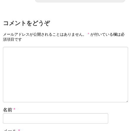
思います。
コメントをどうぞ
メールアドレスが公開されることはありません。
*
が付いている欄は必
須項目です
時代を先取るシナリオメーカーと、新進気鋭作家が贈る
超本格推理漫画!!
ドーム球場で起こった謎の殺人事件。そこに現れたの
は…わずか一年で数々の難事件を解決してきた探偵ゼ
ノ!! どんな事件に対しても無表情で対応する彼には、
ある秘密がある……
引用元
WEBサンデー
名前
*
週刊少年サンデー新年１月号より連載が開始する本記事の
目玉作品です。