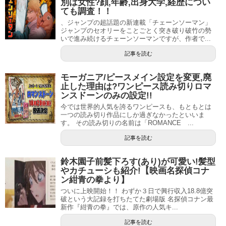
別は女性?顔,年齢,出身大学,経歴につい
れると２２作品になります。
ても調査！！
、ジャンプの超話題の新連載「チェーンソーマン」
ジャンプのセオリーをことごとく突き破り破竹の勢
スポンサーリンク
いで進み続けるチェーンソーマンですが、作者で...
記事を読む
モーガニア/ピースメイン設定を変更,廃
止した理由は?ワンピース読み切りロマ
ンスドーンのみの設定!!
今では世界的人気を誇るワンピースも、もともとは
一つの読み切り作品にしか過ぎなかったといいま
す。 その読み切りの名前は「ROMANCE ...
記事を読む
鈴木園子前髪下ろす(あり)が可愛い!髪型
やカチューシも紹介!【映画名探偵コナ
ン紺青の拳より】
ついに上映開始！！ わずか３日で興行収入18.8億突
破という大記録を打ちたてた劇場版 名探偵コナン最
とりあえず今回の新連載『探偵ゼノと７つの殺人密室』
新作『紺青の拳』では、原作の人気キ...
と、その他代表的な作品のあらすじを紹介していきたいと
記事を読む