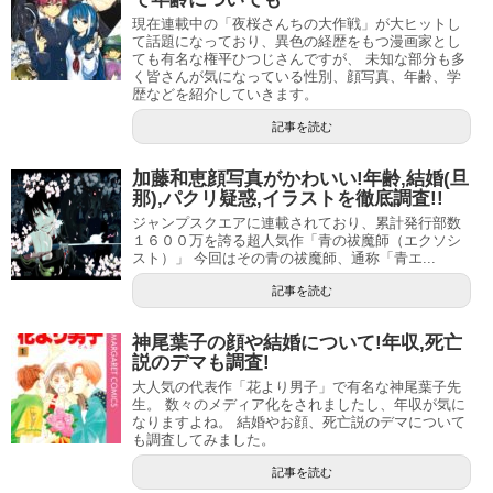
引用元
まんがタイムきららWeb
現在連載中の「夜桜さんちの大作戦」が大ヒットし
て話題になっており、異色の経歴をもつ漫画家とし
同誌では初のアニメ化作品といわれ、まんがタイムきらら
ても有名な権平ひつじさんですが、 未知な部分も多
く皆さんが気になっている性別、顔写真、年齢、学
本誌のゲスト掲載、そしてまんがタイムきららフォワード
歴などを紹介していきます。
にても創刊号から、キャラットと並行して連載をするとい
記事を読む
う異色の連載形式をとっていたマンガです。
加藤和恵顔写真がかわいい!年齢,結婚(旦
続いてはヒロユキ先生二度目のアニメ化作品『マンガ家さ
那),パクリ疑惑,イラストを徹底調査!!
んとアシスタントさんと』
ジャンプスクエアに連載されており、累計発行部数
１６００万を誇る超人気作「青の祓魔師（エクソシ
スト）」 今回はその青の祓魔師、通称「青エ...
記事を読む
神尾葉子の顔や結婚について!年収,死亡
説のデマも調査!
大人気の代表作「花より男子」で有名な神尾葉子先
生。 数々のメディア化をされましたし、年収が気に
なりますよね。 結婚やお顔、死亡説のデマについて
も調査してみました。
記事を読む