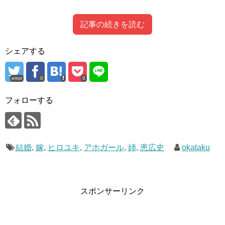
記事の続きを読む
Contents
[
hide
]
シェアする
ヒロユキの顔画像は？
1
ヒロユキさんの作品経歴紹介！！
error
0
0
2
ヒロユキの姉、恵広史のご紹介！！
3
ヒロユキの顔画像は？
ヒロユキ先生の顔画像を現在捜索しております。
フォローする
4
ヒロユキは結婚してるの！？嫁はいるのか
サイン会などの情報を探し回っていましたが、本人が載っ
ているような写真はいまだ見当たりません。
写真は判明次第追記させていただく形にしようかと思いま
ヒロユキさんの作品経歴紹介！！
結婚
,
嫁
,
ヒロユキ
,
アホガール
,
姉
,
恵広史
okataku
す。
大久保篤結婚,嫁は?大久保彰と兄弟?年齢や岸本斉史先生との関係,絵柄も調査!!
関連記事
まずはいつものプロフィール紹介。
ゆうきまさみは結婚して嫁と子供がいる?顔や本名も調査!
関連記事
スポンサーリンク
ヒロユキ
ヒロユキは結婚してるの！？嫁はいるのか