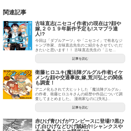
メーターとして働いていらっしゃいました。
Amazonで探す
関連記事
楽天市場で探す
そして漫画を描くためにアニメーター活動は終了し、現在
Yahooショッピングで探す
古味直志(ニセコイ作者)の現在は?顔や
は漫画活動に専念されていらっしゃいます。
嫁,２０１９年新作予定も!スマブラ達
7netで探す
by
カエレバ
人!?
アマチュア時代から現在まで同人活動を続けており、『自
今回は「ダブルアーツ」や「ニセコイ」で有名なジ
称清純派』というサークルを立ち上げております。
ャンプ作家、古味直志先生のご紹介をさせていただ
きたいと思います！！ 古味直志先生の「ニセ...
ちなみにこのサークルはネット上でヒロユキの公式サイト
記事を読む
にもなっておりました。
中村勇志の顔は?結婚/嫁,年齢,画力を徹底調査!!
関連記事
現在では1年ほど更新がされておらず、宣伝活動はほぼヒロ
中川海二ルートエンド作者顔,年齢は?高知出身?嫁,結婚も含めWikiプロフ風に紹介!!
関連記事
衛藤ヒロユキ(魔法陣グルグル作者)イケ
ユキ先生の公式Twitterアカウントに移っております。
メンな顔や交通事故,嫁,荒川弘との関係
も調査！
ヒロユキ先生のTwitterアカウントはこちらからご覧になれ
アニメ化もされて大ヒットした「魔法陣グルグル」
ます。
の作者、衛藤ヒロユキさんの経歴や作品について調
査してまとめました。 漫画家なのに(失礼)...
そしてメインの作品紹介！
記事を読む
ヒロユキ先生はなんと連載したマンガ４本中３本がアニメ
赤ひげ青ひげがワンピースに登場!?黒ひ
化をしたスーパー漫画家。
げ,白ひげなどひげ賊紹介!シャンクスや