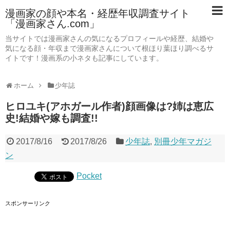
漫画家の顔や本名・経歴年収調査サイト
「漫画家さん.com」
当サイトでは漫画家さんの気になるプロフィールや経歴、結婚や
気になる顔・年収まで漫画家さんについて根ほり葉ほり調べるサ
イトです！漫画系の小ネタも記事にしています。
ホーム
少年誌
ヒロユキ(アホガール作者)顔画像は?姉は恵広
史!結婚や嫁も調査!!
2017/8/16
2017/8/26
少年誌
,
別冊少年マガジ
ン
Pocket
スポンサーリンク