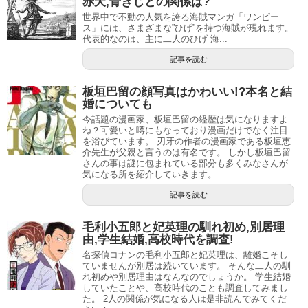
赤犬,青きじとの関係は?
ここではその３本をすべてご紹介しようと思ってるのです
世界中で不動の人気を誇る海賊マンガ「ワンピー
ス」には、さまざまな”ひげ”を持つ海賊が現れます。
が、一本ずつ丁寧に紹介しているととても長くなるかと思
代表的なのは、主に二人のひげ 海...
いますので、できるだけ簡潔にご紹介していきたいと思い
記事を読む
ます。
板垣巴留の顔写真はかわいい!?本名と結
初めは『まんがタイムきららキャラット』にて連載されて
婚についても
いた「ドージンワーク」
今話題の漫画家、板垣巴留の経歴は気になりますよ
ね？可愛いと噂にもなっており漫画だけでなく注目
を浴びています。 刃牙の作者の漫画家である板垣恵
介先生が父親と言うのは有名です。 しかし板垣巴留
さんの事は謎に包まれている部分も多くみなさんが
気になる所を紹介していきます。
記事を読む
毛利小五郎と妃英理の馴れ初め,別居理
由,学生結婚,高校時代を調査!
名探偵コナンの毛利小五郎と妃英理は、離婚こそし
ていませんが別居は続いています。 そんな二人の馴
れ初めや別居理由はなんなのでしょうか。 学生結婚
していたことや、高校時代のことも調査してみまし
た。 2人の関係が気になる人は是非読んでみてくだ