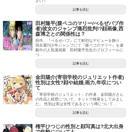
さい！
記事を読む
田村隆平(腹ペコのマリー/べるぜバブ作
者)彼女のジャンプ痛烈批判!?顔画像,西
森博之との関係性は？
スポンサーリンク
前作、『べるぜバブ』にて鮮烈なデビューを飾り、
現在週刊少年ジャンプにて『腹ペコのマリー』を連
載中の人気漫画家、田村隆平先生のプロフィールに
つ...
記事を読む
金田陽介(寄宿学校のジュリエット作者)
性別は女性?顔や結婚,画力,年収につい
て
「寄宿学校のジュリエット」の作者、金田陽介さん
の作品と経歴について、ネットで検索をしてみまし
た。 性別は実は女性であるという噂について...
記事を読む
権平ひつじの性別と顔写真は?北大出身
で年齢についても