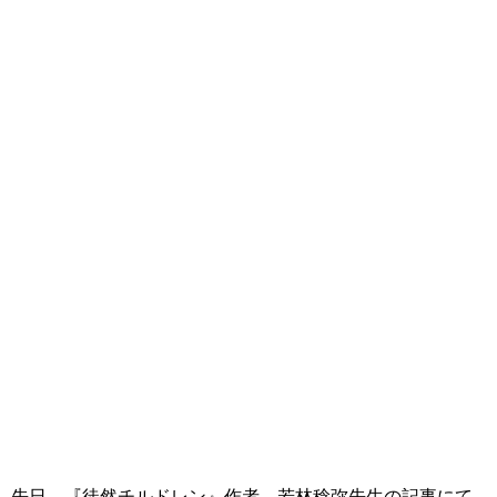
先日、『徒然チルドレン』作者、若林稔弥先生の記事にて