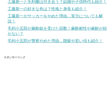
工藤新一と毛利蘭は付き合う？結婚や子供時代も紹介！
惑!?顔や嫁の紹介、pixivのCMも公開！
工藤新一の好きな色は？性格と身長も紹介！
広江礼威の顔は?病気,画力,結婚,嫁についても調査!
関連記事
工藤新一がサッカーをやめた理由…実力についても解
許斐剛の嫁/結婚相手は?ナルシスト疑惑に年収,歌,作曲にディナー会徹底解明!!
関連記事
説！
毛利小五郎が麻酔銃を受けた回数！麻酔耐性や麻酔が効
かない？
ヒロユキの姉、恵広史のご紹介！！
毛利小五郎が警察やめた理由…階級や若い頃も紹介！
ヒロユキ先生の身内であり、同じく人気作家であるのが、
スポンサーリンク
『BLOODY MONDAY』『ACMA:GAME』などを手掛け恵
広史(めぐみこうじ)先生。
とくに代表作「BLOODY MONDAY」は実写ドラマ化され
た人気作、知っている方も多いんじゃないでしょうか。