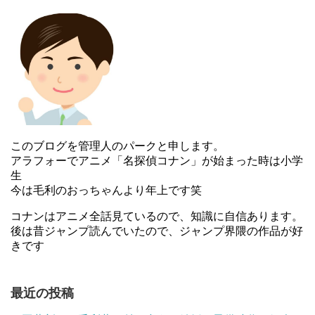
引用元
講談社コミックプラス
掲載誌はまたも変わり、『週刊少年マガジン』にて２０１
このブログを管理人のパークと申します。
２年から連載しており(ちなみに前述の『マンガ家さんとア
アラフォーでアニメ「名探偵コナン」が始まった時は小学
シスタントさんと２』の連載時期とかぶっています。)
生
作者の体調不良により２０１５年に別冊少年マガジンに移
今は毛利のおっちゃんより年上です笑
籍。
コナンはアニメ全話見ているので、知識に自信あります。
その穴を埋める形で、若林稔弥先生の『徒然チルドレン』
後は昔ジャンプ読んでいたので、ジャンプ界隈の作品が好
が移籍連載されるようになりました。
きです
若林先生については↓の記事をご参照ください。
最近の投稿
若林稔弥(徒然チルドレン作者)はヒロユキ好きすぎパクリ疑