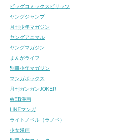
ビッグコミックスピリッツ
ヤングジャンプ
引用元
講談社コミックプラス
月刊少年マガジン
次作のACMA:GAMEでは、週刊少年マガジンでの連載とな
ヤングアニマル
ったため、一時期、姉弟で同じ雑誌に掲載するようになり
ヤングマガジン
ました。
まんがライフ
プライベートでも仲がいい姉弟であるとともに、時には姉
別冊少年マガジン
である恵広史先生のほうから挑戦状を送り付けるなど、漫
マンガボックス
画家のライバルとしてもいs記しあってるようです。
月刊ガンガンJOKER
岸本斉史 (ナルト作者) の出身地や結婚,嫁,年収を調査！行方不明って？
関連記事
WEB漫画
春場ねぎ(五等分の花嫁作者)のwiki風紹介!作品や顔,結婚,アシスタント時代を調査！
関連記事
LINEマンガ
記事の続きを読む
ライトノベル（ラノベ）
少女漫画