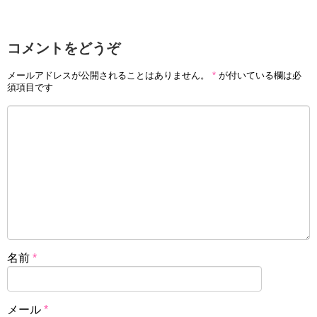
コメントをどうぞ
メールアドレスが公開されることはありません。
*
が付いている欄は必
引用元
ガンガンネット
須項目です
掲載誌はきららとは打って変わり、青年誌のヤングガンガ
ン、また、月刊少年ガンガンにても、並行して連載される
など、これまた奇妙な連載方法がとられました。
そしてついにはガンガンオンラインにても月一の隔週連載
がなされるようになり、ついには２０１２年の連載終了の
のち、一年後の２０１３年に「マンガ家さんとアシスタン
トさんと２」という正式な続編まで出るというすさまじい
粘り強さを見せました。
名前
*
そして最後は現在絶賛アニメ放送中の作品『アホガール』
メール
*