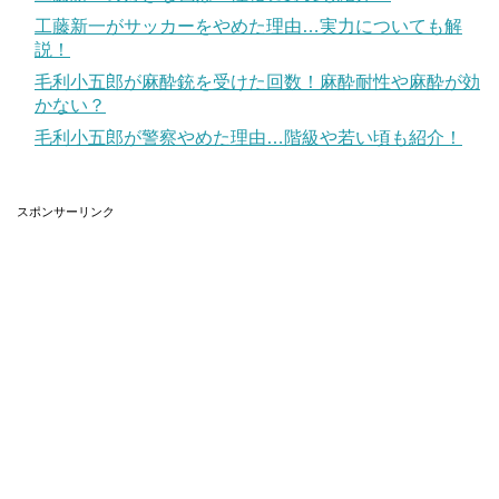
工藤新一がサッカーをやめた理由…実力についても解
たかぎなおこは離婚した?結婚,顔写真,旦那,娘,加藤さんについて調査!
関連記事
説！
新久千映の顔写真は?結婚,旦那,猫,本名,読み方も調査!
関連記事
毛利小五郎が麻酔銃を受けた回数！麻酔耐性や麻酔が効
記事の続きを読む
かない？
毛利小五郎が警察やめた理由…階級や若い頃も紹介！
松本ぷりっつの顔写真や画像は？美人？
スポンサーリンク
松本ぷりっつ先生の顔写真はこちらです。