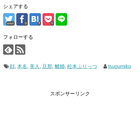
Contents
[
hide
]
シェアする
1
松本ぷりっつの経歴、作品、出身地、年齢、プロフィール
error
0
0
2
松本ぷりっつオススメ作品
2.1
うちの3姉妹
フォローする
3
松本ぷりっつの顔写真や画像は？美人？
4
松本ぷりっつの本名は？
5
松本ぷりっつの旦那や結婚相手は？離婚した？
顔
,
本名
,
美人
,
旦那
,
離婚
,
松本ぷりっつ
tsugumiko
松本ぷりっつの経歴、作品、出身地、年齢、プ
ロフィール
スポンサーリンク
名前
松本ぷりっつ
出身地
埼玉県所沢市
年齢（生年月
1974年1月12日
日）