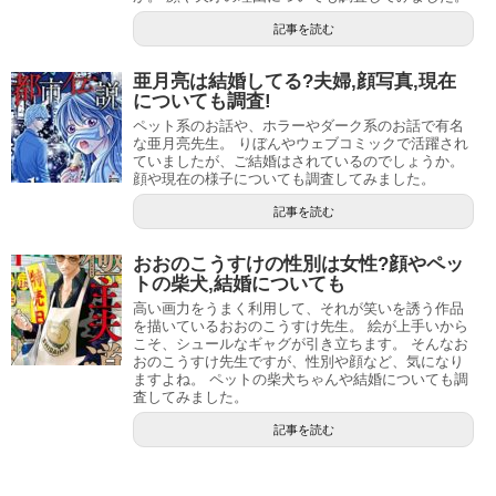
記事を読む
引用元：
Amazon
亜月亮は結婚してる?夫婦,顔写真,現在
についても調査!
松本ぷりっつ先生のオススメ作品は、なんといっても「う
ペット系のお話や、ホラーやダーク系のお話で有名
ちの3姉妹」です。
な亜月亮先生。 りぼんやウェブコミックで活躍され
ていましたが、ご結婚はされているのでしょうか。
「うちの3姉妹」は2005年10月～2011年4月の5年半、アメ
顔や現在の様子についても調査してみました。
ーバブログでイラスト漫画付きブログとして描かれていた
記事を読む
ものです。
おおのこうすけの性別は女性?顔やペッ
トの柴犬,結婚についても
かわいくデフォルメされた3姉妹の、それぞれ個性豊かな様
高い画力をうまく利用して、それが笑いを誘う作品
子を描いた子育てエッセイ漫画が大人気となり、
シリーズ
を描いているおおのこうすけ先生。 絵が上手いから
こそ、シュールなギャグが引き立ちます。 そんなお
累計300万部の大ヒット
となりました。
おのこうすけ先生ですが、性別や顔など、気になり
ますよね。 ペットの柴犬ちゃんや結婚についても調
査してみました。
スポンサーリンク
記事を読む