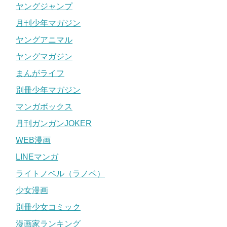
慎本真の旦那は?結婚や顔,子供(娘),大学,学歴についても調査!
関連記事
ヤングジャンプ
月刊少年マガジン
松本ぷりっつの本名は？
ヤングアニマル
ヤングマガジン
松本ぷりっつ先生の本名は不明です。
まんがライフ
非公表となっているので、松本自体も本当の苗字か分かり
別冊少年マガジン
ません。
マンガボックス
月刊ガンガンJOKER
また、3姉妹のフーちゃん、スーちゃん、チーちゃんは、本
名の頭文字をとったものでは？と推測されています。
WEB漫画
LINEマンガ
フーちゃんはフウカやフミカ、スーちゃんはスズカやスミ
レ、チーちゃんはチカやチヒロなどが予想として挙がって
ライトノベル（ラノベ）
います。
少女漫画
島袋全優の顔,本名,性別を調査!手術で三重県へ引っ越し?
別冊少女コミック
関連記事
吉田秋生(BANANAFISH作者)顔が美人で可愛い!結婚相手の旦那,年収や漫画家活動40周年について
関連記事
漫画家ランキング