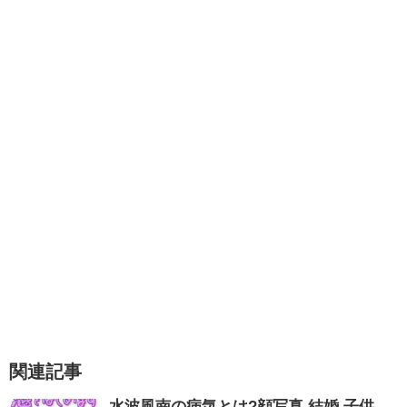
高校時代に漫画を投稿して奨励賞を受ける。
短大卒業後に幼稚園教諭になる。
幼稚園教諭をしている時に、「別冊マーガレッ
経歴
ト」にて4コマ漫画家デビュー。
結婚を機に退職。
うちの3姉妹（2005～2011）
ぷりっつさんち（2012～）
ぷりっつ家は今日ものほほん（2011）
うちはおっぺけ 3姉妹といっしょ（2012～）
うちの3ねこ（2013～）
悪あがき英会話 アラフォー夫婦の挑戦（2016）
エッセイ作品
ぷりっつさんちのぶらりうまいもの散歩
（2017）
ぷりっつさんちのぶらりうまいもの散歩おかわ
り!（2018）
松本ぷりっつの夫婦漫才旅ときどき3姉妹
関連記事
（2019）
水波風南の病気とは?顔写真,結婚,子供,