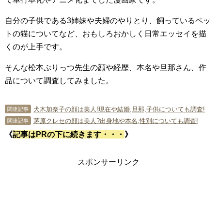
自分の子供である3姉妹や夫婦のやりとり、飼っているペッ
トの猫についてなど、おもしろおかしく日常エッセイを描
くのが上手です。
そんな松本ぷりっつ先生の顔や経歴、本名や旦那さん、作
品について調査してみました。
犬木加奈子の顔は美人!現在や結婚,旦那,子供についても調査!
関連記事
茅原クレセの顔は美人?出身地や本名,性別についても調査!
関連記事
《
記事はPRの下に続きます・・・
》
スポンサーリンク