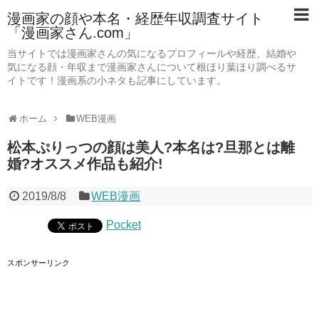
漫画家の顔や本名・経歴年収調査サイト
「漫画家さん.com」
当サイトでは漫画家さんの気になるプロフィールや経歴、結婚や
気になる顔・年収まで漫画家さんについて根ほり葉ほり調べるサ
イトです！漫画系の小ネタも記事にしています。
ホーム
WEB漫画
松本ぷりっつの顔は美人?本名は?旦那とは離
婚?オススメ作品も紹介!
2019/8/8
WEB漫画
Pocket
スポンサーリンク