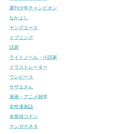
週刊少年チャンピオン
松本ぷりっつの旦那や結婚相手は？離婚した？
なかよし
ヤングエース
イブニング
話題
ライトノベル・小説家
イラストレーター
ワンピース
サザエさん
漫画・アニメ雑学
女性漫画誌
名探偵コナン
マンガ小ネタ
引用元：
すくパラ倶楽部NEWS