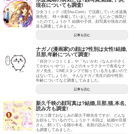
現在についても調査!
おひさま幼稚園（2001～2006）
少女コミック（現Sho-Comi）で活躍していた水波風
ぴよぴよ保育園あいこせんせい（2006～2007）
南先生。 時々休載していましたが、なにかご病気だ
もえるお兄ちゃん（2006）
ったのでしょうか？ 結婚や子供、顔写真や現在の状
麻雀であった笑える話（不明）
況も調査してみました。
松本ぷりっつの子育てバッチコイ!（2009）
記事を読む
松本ぷりっつの子育てバッチコイ! ぶっとび出産
その他の作品
編（2010）
ナガノ(漫画家)の顔は?性別は女性!結婚,
松本ぷりっつの子育てバッチコイ! ぶっとびパニ
旦那,年齢について調査!
ック編（2010）
「自分ツッコミくま」や「ちいかわ（なんか小さく
おってけ!3ハロン（2011～）
てかわいいやつ）」などのキャラクターで有名なナ
ガノ先生。 LINEスタンプで知っている方も多いので
あすなろかぞく(2012)
はないでしょうか。 そんなナガノ先生の顔や性別、
にじいろあっちゃん(2012～2015)
年齢についてなど調査してみました。
記事を読む
幼稚園教諭をしつつ漫画家デビューしたなんてすごいです
新久千映の顔写真は?結婚,旦那,猫,本名,
よね。
読み方も調査!
ワカコ酒でおなじみの新久千映先生ですが、どんな
漫画家デビューしたのは幼稚園教諭になった翌年で、2005
お顔をしているのでしょうか？ 今回は、結婚や旦那
年に記載された文章では「10年くらい前」となっていたの
さん、飼っている猫や本名、名前の読み方について
も調査してみました。
で、1995年頃かと思われます。