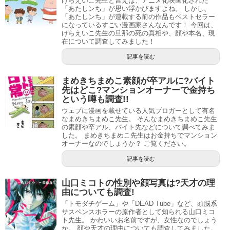
けらえいこ先生と言えば、アニメ化映画化された
けらえいこ(あたしンち作者)旦那の死の真相は?顔,本名,現在も調査!
関連記事
「あたしンち」が思い浮かびますよね。 しかし、
「あたしンち」が連載する前の作品もベストセラー
になっているすごい漫画家さんなんです！ 今回は、
けらえいこ先生の旦那の死の真相や、顔や本名、現
松本ぷりっつオススメ作品
在について調査してみました！
記事を読む
まめきちまめこ素顔が卒アルに?バイト
うちの3姉妹
先はどこ?マンションオーナーで金持ち
という噂も調査!!
ウェブに漫画を載せている人気ブロガーとして有名
なまめきちまめこ先生。 そんなまめきちまめこ先生
の素顔や卒アル、バイト先などについて調べてみま
した。 まめきちまめこ先生はお金持ちでマンション
オーナーなのでしょうか？ ご覧ください。
記事を読む
山口ミコトの性別や顔写真は?天才の理
由についても調査!
「トモダチゲーム」や「DEAD Tube」など、頭脳系
サスペンスホラーの原作者として知られる山口ミコ
ト先生。 かわいいお名前ですが、女性なのでしょう
か。 顔や天才の理由についても調査してみました。