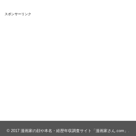
また、漫才のようなやりとりで描かれる夫婦の旅の様子を
スポンサーリンク
描いた「松本ぷりっつの夫婦漫才旅 ときどき3姉妹」が
2019年に発売されていますし、他にも夫婦で英会話をがん
ばった「悪あがき英会話 アラフォー夫婦の挑戦」が2016年
に発売されています。
高校の時からの付き合いのようですし、離婚どころか、か
なり仲のいいご夫婦のようですね。
犬木加奈子の顔は美人!現在や結婚,旦那,子供についても調査!
関連記事
茅原クレセの顔は美人?出身地や本名,性別についても調査!
関連記事
© 2017
漫画家の顔や本名・経歴年収調査サイト「漫画家さん.com」
.