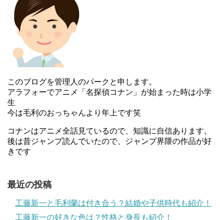
っぺけですけど いいでそべつに。」として再スタートを切
っています。
ブログ開始当時、長女フーちゃんは5歳、次女スーちゃんは
3歳、三女チーちゃんは1歳でした。
2018年4月から、長女のフーちゃんはなんと某美大に通っ
このブログを管理人のパークと申します。
ているそうです。
アラフォーでアニメ「名探偵コナン」が始まった時は小学
生
やはりお母さんの松本ぷりっつ先生のように、絵を仕事に
今は毛利のおっちゃんより年上です笑
したいのでしょうか？
コナンはアニメ全話見ているので、知識に自信あります。
三女のチーちゃんは、中学受験をして合格し、2017年4月
後は昔ジャンプ読んでいたので、ジャンプ界隈の作品が好
きです
から通っているそうです。
子育て漫画は子供が成長すると終了してしまう作品も多い
最近の投稿
のですが、松本ぷりっつ先生の描くエッセイ漫画は子育て
というより、家族や家庭を思わせるものだから、違和感な
工藤新一と毛利蘭は付き合う？結婚や子供時代も紹介！
く何年も読み続けられます。
工藤新一の好きな色は？性格と身長も紹介！