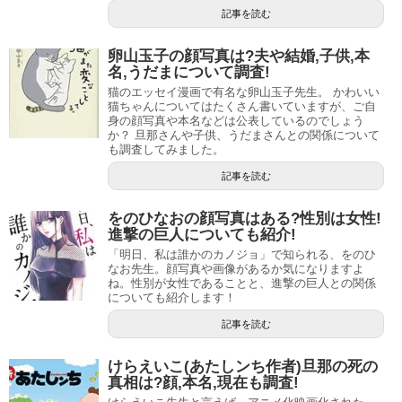
記事を読む
そうすると、
松本ぷりっつ先生は21歳くらいの時に漫画家
卵山玉子の顔写真は?夫や結婚,子供,本
デビューしたことになりますね。
名,うだまについて調査!
猫のエッセイ漫画で有名な卵山玉子先生。 かわいい
松本ぷりっつ先生は、ご自身のご家庭を中心としたエッセ
猫ちゃんについてはたくさん書いていますが、ご自
イ漫画を主に描いてらっしゃいます。
身の顔写真や本名などは公表しているのでしょう
か？ 旦那さんや子供、うだまさんとの関係について
も調査してみました。
娘さんの様子を描いたり、旦那さんと英会話や旅行に行っ
記事を読む
た様子を描いたりと、それぞれテーマに合わせて色々描い
ています。
をのひなおの顔写真はある?性別は女性!
進撃の巨人についても紹介!
他にも、読者投稿型の体験談を漫画化したものや、挿絵や
「明日、私は誰かのカノジョ」で知られる、をのひ
なお先生。顔写真や画像があるか気になりますよ
キャラクターデザインまで手掛けています。
ね。性別が女性であることと、進撃の巨人との関係
についても紹介します！
幼稚園や幼少時代が舞台だったり、出産体験談などの子供
記事を読む
が出てくる漫画を多く描いていますが、「おってけ！3ハロ
ン」のように競馬の漫画を描いていたりもします。
けらえいこ(あたしンち作者)旦那の死の
真相は?顔,本名,現在も調査!
ナガノ(漫画家)の顔は?性別は女性!結婚,旦那,年齢について調査!
関連記事