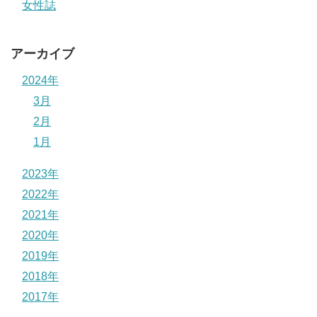
女性誌
松本ぷりっつ先生は、結婚相手である旦那さんと離婚した
という噂がありました。
アーカイブ
実際には、
離婚したという情報はありません。
2024年
3月
なぜそんな噂が流れたのかというと、ブログをリニューア
2月
ルした際に、旧ブログにあったカテゴリー「父」が新ブロ
1月
グにはなかったことが原因のようです。
2023年
旧ブログでは、3姉妹の母親である自分のことを書いた内容
2022年
の記事は「母」、自分の旦那こと3姉妹の父親の内容のブロ
2021年
グは「父」でカテゴリ分けしていたんですね。
2020年
もしかして、離婚したからブログをリニューアルし、カテ
2019年
ゴリーを消したのでは？と思われてしまったようです。
2018年
しかし実際には、カテゴリー「父」がなくなったのではな
2017年
く、ガラッとカテゴリー自体が一新されています。