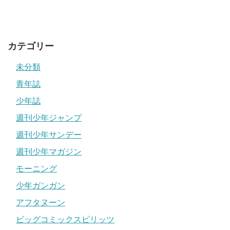
カテゴリー
未分類
青年誌
少年誌
引用元：
ガールズちゃんねる
週刊少年ジャンプ
なかなかの美人さんですね。
週刊少年サンデー
幼稚園教諭時代も美人の先生だったのではないでしょう
週刊少年マガジン
か？
モーニング
過去にサイン会も行われているようなので、実際にお会い
少年ガンガン
できる機会もあるかもしれませんね。
アフタヌーン
マキヒロチの結婚した旦那は?顔写真,本名,出身地についても調査!
関連記事
ビッグコミックスピリッツ