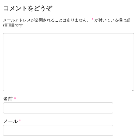
コメントをどうぞ
メールアドレスが公開されることはありません。
*
が付いている欄は必
須項目です
「うちの3姉妹」単行本は全16巻(+特別編)で終了しました
が、続編や同シリーズに「ぷりっつさんち」や「うちはお
っぺけ 3姉妹といっしょ」があります。
名前
*
「うちの3姉妹」は2008年4月に、アニメ化もされました。
他に、アニメ絵本やアニメコミックスも発売されていま
メール
*
す。