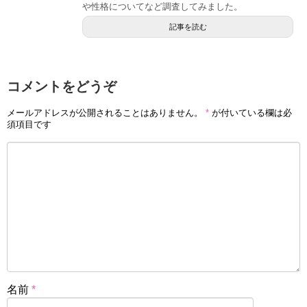
や性格についてなど調査してみました。
漫画家さんやイラストレーターさんは担当さんがいるのが
記事を読む
普通ですが、わざわざ絵や漫画に描かれるなんて、すごく
雰囲気やネタのある方なんですね。
慎本真の旦那は?結婚や顔,子供(娘),大学,学歴についても調査!
関連記事
コメントをどうぞ
マキヒロチの結婚した旦那は?顔写真,本名,出身地についても調査!
関連記事
メールアドレスが公開されることはありません。
*
が付いている欄は必
須項目です
名前
*