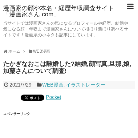
漫画家の顔や本名・経歴年収調査サイト
「漫画家さん.com」
当サイトでは漫画家さんの気になるプロフィールや経歴、結婚や
気になる顔・年収まで漫画家さんについて根ほり葉ほり調べるサ
イトです！漫画系の小ネタも記事にしています。
ホーム
WEB漫画
たかぎなおこは離婚した?結婚,顔写真,旦那,娘,
加藤さんについて調査!
2021/7/29
WEB漫画
,
イラストレーター
Pocket
スポンサーリンク