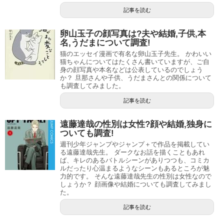
い雰囲気が伝わってきますよ。
お弁当デイズ（2021年～）
記事を読む
体力アップ1年生（2021年～）
離婚に関しての情報ですが、結婚後にたかぎなおこ先生が
卵山玉子の顔写真は?夫や結婚,子供,本
離婚したという情報はありませんでした。
名,うだまについて調査!
一人暮らし、マラソン、ごはん、生活などなど、自身を題
猫のエッセイ漫画で有名な卵山玉子先生。 かわいい
材にさまざまなエッセイを漫画化しているたかぎなおこ先
現在でも旦那さんが仕事に行くときにお弁当を作ったり
猫ちゃんについてはたくさん書いていますが、ご自
身の顔写真や本名などは公表しているのでしょう
生。
と、仲睦まじい様子ですよ。
か？ 旦那さんや子供、うだまさんとの関係について
も調査してみました。
優しいタッチのイラストなので多くの人に受け入れやす
松本ぷりっつの顔は美人?本名は?旦那とは離婚?オススメ作品も紹介!
関連記事
記事を読む
高津カリノの顔写真はかわいい?本名,公務員,結婚や旦那についても!
く、読みやすいところが魅力です。
関連記事
遠藤達哉の性別は女性?顔や結婚,独身に
これからもたかぎなおこ先生の過ごしている日々を漫画と
ついても調査!
たかぎなおこの旦那（夫）の職業は？
して伝えていってほしいですね。
引用元：
Amazon
週刊少年ジャンプやジャンプ＋で作品を掲載してい
る遠藤達哉先生。 ダークなお話を描くこともあれ
ば、キレのあるバトルシーンがありつつも、コミカ
慎本真の旦那は?結婚や顔,子供(娘),大学,学歴についても調査!
関連記事
加藤さんは、たかぎなおこ先生の担当の編集さんです。
ルだったり心温まるようなシーンもあるところが魅
マキヒロチの結婚した旦那は?顔写真,本名,出身地についても調査!
関連記事
力的です。 そんな遠藤達哉先生の性別は女性なので
しょうか？ 顔画像や結婚についても調査してみまし
本名は加藤玲奈（かとうれな）で、元東京ウォーカー編集
た。
長、現在はKADOKAWAの編集でコミックエッセイ作りに携
たかぎなおこの顔写真や画像はある？
記事を読む
わっています。