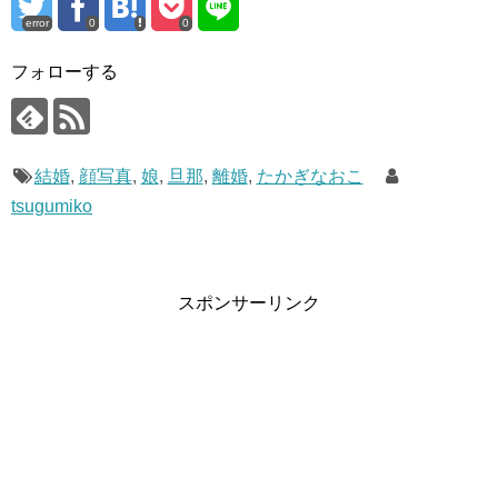
1
たかぎなおこの経歴、作品、年齢、出身地などのプロフィ
error
0
0
ール
2
たかぎなおこの顔写真や画像はある？
フォローする
3
たかぎなおこは結婚して離婚した？
4
たかぎなおこの旦那（夫）の職業は？
5
たかぎなおこの娘（子供）について
6
たかぎなおこさんと加藤さんの関係は？
結婚
,
顔写真
,
娘
,
旦那
,
離婚
,
たかぎなおこ
tsugumiko
たかぎなおこの経歴、作品、年齢、出身地など
のプロフィール
スポンサーリンク
まずはたかぎなおこ先生のプロフィールをどうぞ。
たかぎなおこ
名前
本名：高木直子（たかぎなおこ）