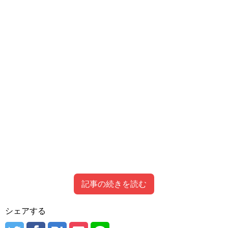
記事の続きを読む
Contents
[
hide
]
シェアする
たかぎなおこは結婚して離婚した？
たかぎなおこの娘（子供）について