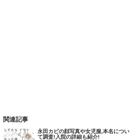
出身地
三重県四日市市
生年月日
1974年3月26日
150cmライフ。（2003年）
ひとりぐらしも5年め（2003年）
上京はしたけれど。（2004年）
150cmライフ。2（2004年）
のほほん風呂 おうちでカンタン季節の湯（2004
スポンサーリンク
年）
引用元：
Amazon
はじめてだったころ（2005年）
たかぎなおこ先生は、結婚して7ヶ月でご懐妊されました。
150cmライフ。3（海外編）（2006年）
ひとりたび1年生（2006年）
その後42歳で出産しました。
30点かあさん（2007年）
ひとりたび2年生（2007年）
子供さんは女の子で、名前は「むーちゃん」です。
30点かあさん２（2008年）
愛しのローカルごはん旅（2008年）
子育てについては2020年発売の「おかあさんライフ。」に
浮き草デイズ（2008年）
関連記事
浮き草デイズ2（2009年）
詳しく描かれていますよ。
マラソン1年生（2009年）
永田カビの顔写真や女児服,本名につい
ひとりぐらしも9年め（2009年）
娘のむーちゃんは2020年頃に幼稚園に入園し、かわいい年
て調査!入院の詳細も紹介!