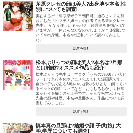
茅原クレセの顔は美人?出身地や本名,性
たかぎなおこ先生は加藤さんがきっかけで、マラソン本を
別についても調査!
出すことになりました。
実在する街「鳥取県米子市朝日町」通称ヒマチを舞
台にした「ヒマチの嬢王」の作者である茅原クレセ
先生。 かなり詳しいキャバクラ経営漫画を描かれて
たかぎなおこ先生の数々の作品の中で登場していますよ。
いますが、一体どんな方なのでしょうか？ お顔につ
いてや出身地、本名や性別について調べてみまし
た。
加藤さんは、カレー大食いで優勝したり、フルマラソンし
ながらおにぎり19個食べたりと、大食い伝説のある人で
記事を読む
す。
松本ぷりっつの顔は美人?本名は?旦那
とは離婚?オススメ作品も紹介!
食べものだけではなく、お酒も相当飲まれます。
松本ぷりっつ先生は、ブログ「うちの3姉妹」が大ヒ
ットして単行本化やアニメ化までした漫画家です。
二人合わせて「たかぎ＆かとうのドリフコンビ」という名
自分の子供である3姉妹や夫婦のやりとり、飼ってい
るペットの猫についてなど、おもしろおかしく日常
称までありますよ。
エッセイを描くのが上手です。そんな松本ぷりっつ
先生の顔や経歴、本名や旦那さん、作品について調
40代ということで、2021年にはたかぎなおこ先生と共に体
査してみました。
力アップをめざし、まずは人間ドックに行きました。
記事を読む
引用元：
Amazon
その際にピロリ菌が陽性になり、除菌が大変だったようで
慎本真の旦那は?結婚や顔,子供(娘),大
学,学歴についても調査!
す。
のほほんとした可愛い顔立ちのおかっぱ姿で自画像を描か