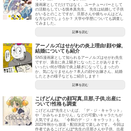
漫画家としてだけではなく、ユーチューバーとして
れているたかぎなおこ先生ですが、顔写真はあるのでしょ
引用元：
Amazon
の活動もしている慎本真先生。 先生は結婚して子供
加藤さんは名物編集さんらしく、たかぎなおこ先生以外に
がいるとのことですが、旦那さんや娘ちゃんはどん
うか。
な方なのでしょうか？ 大学や学歴についても調査し
もカマタミワ先生や前川さなえ先生もブログのエッセイ漫
たかぎなおこ先生の旦那さんは、「おつぐやん」さんで
てみました。
画等に描かれています。
調べてみたところ、発見出来ませんでした。
す。
記事を読む
2011年にサイン会に行った方によると、小さくて可愛らし
職業についてですが、シェアオフィスで出会ったとのこと
スポンサーリンク
アーノルズはせがわの炎上理由!顔や嫁,
かったとのこと。
なので、自由業の可能性がありますね。
結婚についても紹介
SNS漫画家として知られるアーノルズはせがわ先生
もしかしたら、自画像通りのかわいいお顔なのかもしれま
ただ、最近ですとネクタイをしてスーツ姿でお弁当を持っ
ですが、過去に炎上騒ぎになったことがあります。
いったい何が理由で炎上騒ぎになってしまったの
せんね。
て出勤しているようなので、どこかにお勤めなのかもしれ
か、気になりませんか？本人の顔やお嫁さん、結婚
したときの様子などもご紹介します！
ません。
橘オレコの顔写真は?性別や結婚,銀魂好きな一面についても紹介
関連記事
記事を読む
亜月亮は結婚してる?夫婦,顔写真,現在についても調査!
関連記事
お昼休みになると、お弁当ごちそうさまメールをしてくれ
るそうですよ。
記事の続きを読む
こげどんぼ*の顔写真,旦那,子供,出産に
ついて!性格も調査
卵山玉子の顔写真は?夫や結婚,子供,本名,うだまについて調査!
関連記事
こげどんぼ*先生といえば、「デ・ジ・キャラット」
や「かみちゃまかりん」などの可愛いキャラたちが
桜井のりおの顔写真はかわいい?結婚や猫,高校についても調査!
関連記事
人気ですよね。 「令和のデ・ジ・キャラット」も
2022年秋から放送・配信決定で楽しみです。 今回は
記事の続きを読む
作者であるこげどんぼ*先生の旦那さんや子供、出産