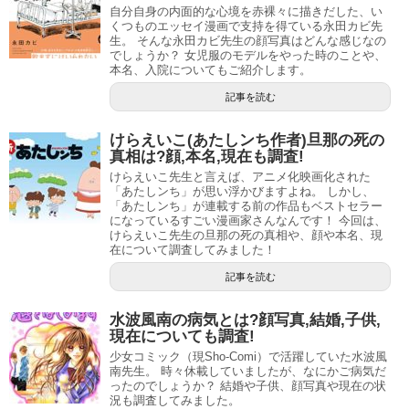
ローカル線で温泉ひとりたび（2010年）
少さんになりました。
自分自身の内面的な心境を赤裸々に描きだした、い
マラソン2年生（2010年）
くつものエッセイ漫画で支持を得ている永田カビ先
ひとり暮らしな日々。（2010年）
生。 そんな永田カビ先生の顔写真はどんな感じなの
約10分の距離を電動自転車で送り迎えしてあげているそう
引用元：
Amazon
作品
でしょうか？ 女児服のモデルをやった時のことや、
愛しのローカルごはん旅 もう一杯！（2011年）
ですよ。
本名、入院についてもご紹介します。
うちの犬（ムク）、知りませんか？（2012年）
たかぎなおこ先生はひとりぐらしエッセイコミックを何冊
記事を読む
アジアで花咲け！なでしこたち（2012年）
あっという間に大きくなりそうですね。
も発行していますが、この度約17年の一人暮らしを終え、
まんぷくローカルマラソン旅（2013年）
結婚しました。
けらえいこ(あたしンち作者)旦那の死の
アジアで花咲け！なでしこたち2（2013年）
ナガノ(漫画家)の顔は?性別は女性!結婚,旦那,年齢について調査!
関連記事
真相は?顔,本名,現在も調査!
へなちょこ手づくり生活（2013年）
新久千映の顔写真は?結婚,旦那,猫,本名,読み方も調査!
関連記事
けらえいこ先生と言えば、アニメ化映画化された
婚活というほどではありませんが、新しい出会いを求めて
海外マラソンRunRun旅（2014年）
「あたしンち」が思い浮かびますよね。 しかし、
親孝行できるかな？（2014年）
行動した結果、良縁に恵まれたようですよ。
「あたしンち」が連載する前の作品もベストセラー
になっているすごい漫画家さんなんです！ 今回は、
はらぺこ万歳! 家ごはん、外ごはん、ときどき旅ご
たかぎなおこさんと加藤さんの関係は？
けらえいこ先生の旦那の死の真相や、顔や本名、現
はん（2014年）
年齢が年齢だったため、お付き合いしてから3～4ヶ月ほど
在について調査してみました！
ひとりぐらしも何年め？（2015年）
で今後のことを確認し、ご夫婦ともに40代ということで、
記事を読む
お祭り万歳！日本全国、四季の祭りとご当地ごはん
結婚したようです。
（2016年）
水波風南の病気とは?顔写真,結婚,子供,
良いかげんごはん（2016年）
詳しいいきさつは、2018年に発売された「お互い40代婚」
現在についても調査!
お互い40代婚（2018年）
というエッセイコミック本に描かれています。
少女コミック（現Sho-Comi）で活躍していた水波風
はらぺこ万歳！おかわり夫婦ごはん&親子ごはん
南先生。 時々休載していましたが、なにかご病気だ
（2020年）
ったのでしょうか？ 結婚や子供、顔写真や現在の状
表紙はおめでたい熨斗のデザインになっており、縁起のい
況も調査してみました。
おかあさんライフ。（2020年）