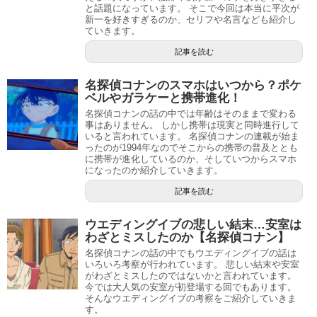
までネタバレが出る事になっているのではないでしょう
どれも信憑性に欠けるので死亡フラグとまではいかないの
と話題になっています。 そこで今回は本当に平次が
か。
かなと思います。
新一を好きすぎるのか、セリフや名言なども紹介し
ていきます。
コナンの蘭がなまこ男ストラップ(キーホルダー)愛用！通販やOPに登場？
関連記事
今では灰原哀の人気もどんどん高くなってきているので、
記事を読む
怪盗キッドと平次がキス寸前…和葉に変装は漫画何巻でアニメ何話か紹介！ 【名探偵コナン】
関連記事
死亡フラグは気にしなくていいかなと個人的には感じまし
名探偵コナンのスマホはいつから？ポケ
た。
ベルやガラケーと携帯進化！
まとめ
名探偵コナンの話の中では年齢はそのままで変わる
毛利小五郎が警察やめた理由…階級や若い頃も紹介！
関連記事
事はありません。 しかし携帯は現実と同時進行して
コナンが泣かない理由!黒鉄の魚影と絶海の探偵で泣くシーンは!?【名探偵コナン】
関連記事
いると言われています。 名探偵コナンの連載が始ま
ったのが1994年なのでそこからの携帯の普及ととも
今回は灰原哀の死亡フラグなどについて紹介しました。
に携帯が進化しているのか、そしていつからスマホ
になったのか紹介していきます。
灰原哀が映画で死亡？
やはり灰原哀は人気のため考察などが多く出ており、ハッ
記事を読む
ピーエンドを希望している方が多いため話題になっている
ウエディングイブの悲しい結末…安室は
のだなと分かりましたね。
わざとミスしたのか【名探偵コナン】
名探偵コナンの話の中でもウエディングイブの話は
今後灰原哀には幸せになってもらいたいと改めて感じまし
いろいろ考察が行われています。 悲しい結末や安室
た。
がわざとミスしたのではないかと言われています。
今では大人気の安室が初登場する回でもあります。
そんなウエディングイブの考察をご紹介していきま
灰原哀はコナンが好き？灰原哀の愛してしまったのよは何話かも解説【名探偵コナン】
関連記事
す。