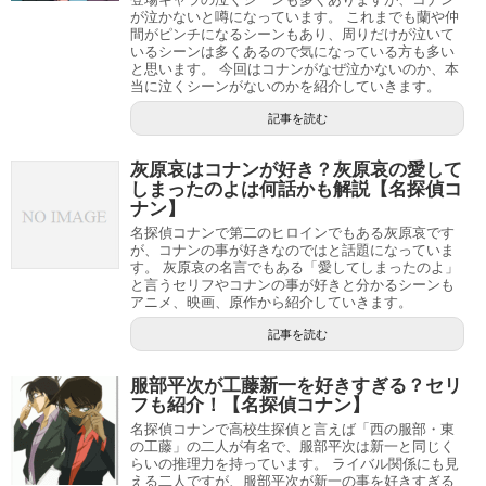
死亡して姉の宮野明美は黒の組織のジンによって殺害さ
コナンのキュラソー生きてる説！なぜ逃げた？死亡や裏切りも解説
関連記事
が泣かないと噂になっています。 これまでも蘭や仲
れています。
工藤新一がサッカーをやめた理由…実力についても解説！
関連記事
間がピンチになるシーンもあり、周りだけが泣いて
いるシーンは多くあるので気になっている方も多い
と思います。 今回はコナンがなぜ泣かないのか、本
映画やアニメでも黒の組織が灰原哀を追っているため灰
当に泣くシーンがないのかを紹介していきます。
灰原哀のネタバレ！
原哀の性格的にも他の人を巻き込まないために死亡する
記事を読む
と言われています。
灰原哀はコナンが好き？灰原哀の愛して
灰原哀と黒の組織の話の時は、予告編などからネタバレが
名前が「哀」だからなあ
しまったのよは何話かも解説【名探偵コ
出ることが多くあります。
ナン】
名探偵コナンで第二のヒロインでもある灰原哀です
このセリフは青山先生が（灰原哀は幸せになれます
その理由はファンが灰原哀について気になっている人が多
が、コナンの事が好きなのではと話題になっていま
す。 灰原哀の名言でもある「愛してしまったのよ」
か？）と質問された時に
「名前が哀だからなあ」
と発言
いためネタバレがでるのではないかなと思います。
と言うセリフやコナンの事が好きと分かるシーンも
したため死亡するのではと言われています。
アニメ、映画、原作から紹介していきます。
さらに灰原哀は今後の展開で重要なキャラクターなのは間
記事を読む
違いないですし、灰原哀だけは今後どうなっていくのか誰
しかしこの発言は死亡ではなく灰原哀の恋が実らないと
も分からない部分が多いためだと思います。
も受け取れるますし、この発言は2003年ほどのため今
服部平次が工藤新一を好きすぎる？セリ
フも紹介！【名探偵コナン】
は変わっている可能性もあるためそこまで気にしなくて
青山先生も灰原哀については曖昧な表現をする事が多く、
名探偵コナンで高校生探偵と言えば「西の服部・東
もいいのではないかなと思います。
の工藤」の二人が有名で、服部平次は新一と同じく
青山先生も灰原哀の結末を今は考えている最中のためここ
らいの推理力を持っています。 ライバル関係にも見
える二人ですが、服部平次が新一の事を好きすぎる