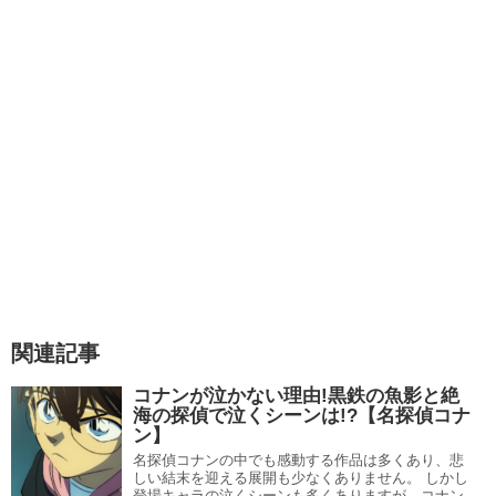
引用元：
ananweb
男性ファンを虜にしている灰原哀に死亡フラグがでており
この中で可能性が高いのは黒の組織との戦いが終わったあ
なんとか回避できないか妄想を膨らます方も多いと思いま
と、「APTX4869」を作ってしまった灰原哀が自首するの
すので紹介していきます。
が有り得そうだなと感じました。
黒の組織に命を狙われている
もう一つは実らない恋だと思いコナンの前から姿を消すと
言うのもあり得そうですよね。
関連記事
そもそも灰原哀は黒の組織でシェリーとして
「APTX4869」の開発をしていたため逃げた灰原哀を黒
コナンが泣かない理由!黒鉄の魚影と絶
灰原哀にはハッピーエンドで終わって欲しいと思うので、
の組織が追っています。
海の探偵で泣くシーンは!?【名探偵コナ
宮野志保に戻り阿笠博士の手伝いをして欲しいなと思いま
ン】
すね。
名探偵コナンの中でも感動する作品は多くあり、悲
さらに灰原哀の家族は全員死亡しており、両親は火事で
しい結末を迎える展開も少なくありません。 しかし
登場キャラの泣くシーンも多くありますが、コナン