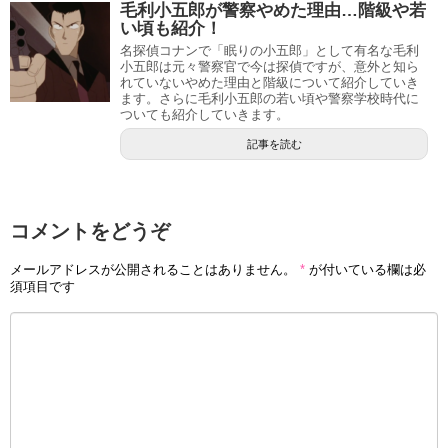
毛利小五郎が警察やめた理由…階級や若
死亡するならさすがに原作が先だと思いますので、映画で
い頃も紹介！
灰原哀が死亡する事はないと思います。
名探偵コナンで「眠りの小五郎」として有名な毛利
小五郎は元々警察官で今は探偵ですが、意外と知ら
れていないやめた理由と階級について紹介していき
それを分かっていても今回の予告映像では本当に死亡して
ます。さらに毛利小五郎の若い頃や警察学校時代に
しまうのではと思ったので、さすが青山先生だなと感じま
ついても紹介していきます。
したね。
記事を読む
浅井成実が生きてる説！かわいい男の子真実は！？【名探偵コナン】
関連記事
名探偵コナン鑑識の女の子がかわいい!イケメンやトメさんの娘についても!
関連記事
コメントをどうぞ
記事の続きを読む
メールアドレスが公開されることはありません。
*
が付いている欄は必
須項目です