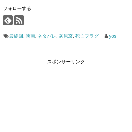
3
灰原哀の最終回！
灰原哀の最終回の結末についてみんなが予想したのを紹介
フォローする
4
灰原哀のネタバレ！
していきます。
5
まとめ
幼児化したまま生きる
自首する
最終回
,
映画
,
ネタバレ
,
灰原哀
,
死亡フラグ
yosi
宮野志保に戻り阿笠博士の手伝いをする
灰原哀に死亡フラグ！
コナンの前から姿を消す
死亡する
スポンサーリンク
他にもたくさんありますが、予想されているのはこの辺り
ではないでしょうか。
スポンサーリンク