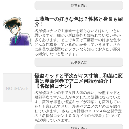
ウエディングイブの悲しい結末…安室はわざとミスしたのか【名探偵コナン】
関連記事
記事を読む
工藤新一の好きな色は？性格と身長も紹
介！
名探偵コナンで工藤新一を知らない方はいないとい
思いますが、細かい所は意外と知られていない事が
多くあります。そこで今回は工藤新一の好きな色や
どんな性格をしているのか紹介していきます。さら
に身長や血液型などファンなら知っておきたい部分
も紹介したいと思います。
記事を読む
怪盗キッドと平次がキス寸前…和葉に変
装は漫画何巻でアニメ何話か紹介！
【名探偵コナン】
名探偵コナンの中で女性人気の高い、怪盗キッドと
服部平次ですが二人がキスしたと話題になっていま
す。変装が得意な怪盗キッドが和葉にも変装してい
たとも言われており、漫画やアニメのどの回か紹介
していきます。 さらに今話題の２０２４年公開予定
の「名探偵コナン１００万ドルの五稜星」について
も説明していきます。
記事を読む