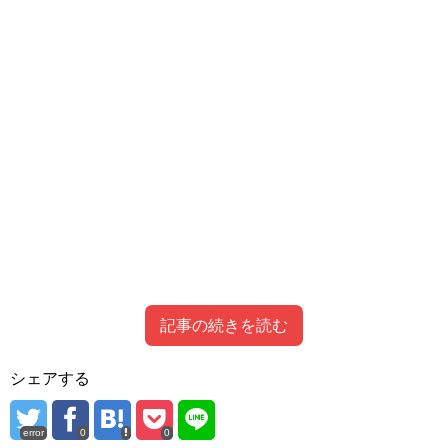
記事の続きを読む
Contents
[
hide
]
シェアする
灰原哀の最終回！
1
灰原哀に死亡フラグ！
error
0
0
2
灰原哀が映画で死亡？