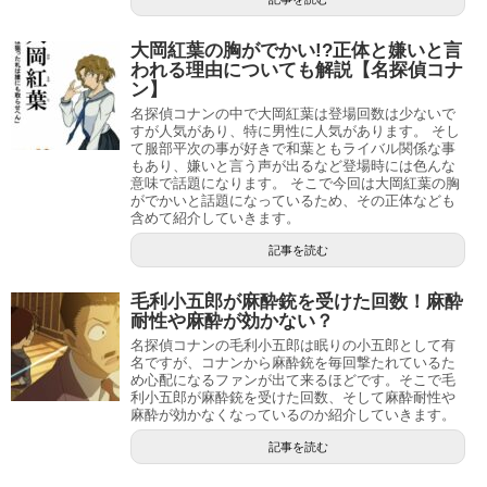
大岡紅葉の胸がでかい!?正体と嫌いと言
引用元：
電撃オンライン
われる理由についても解説【名探偵コナ
ン】
灰原哀が映画で死亡と一時期騒がれていましたが灰原哀は
名探偵コナンの中で大岡紅葉は登場回数は少ないで
すが人気があり、特に男性に人気があります。 そし
死亡しません。
て服部平次の事が好きで和葉ともライバル関係な事
もあり、嫌いと言う声が出るなど登場時には色んな
意味で話題になります。 そこで今回は大岡紅葉の胸
ではなぜ映画で死亡すると話題になったのかは、２６作目
がでかいと話題になっているため、その正体なども
の「名探偵コナン黒鉄の魚影」の予告映像でのことです。
含めて紹介していきます。
記事を読む
そして予告映像で灰原哀が「バイバイ」と言っており、こ
れを見た方が映画で灰原哀が死亡すると思った方が多くい
毛利小五郎が麻酔銃を受けた回数！麻酔
耐性や麻酔が効かない？
たためで映画の放映が開始してからは死亡しない事が分か
名探偵コナンの毛利小五郎は眠りの小五郎として有
ったため騒がれなくなりました。
名ですが、コナンから麻酔銃を毎回撃たれているた
め心配になるファンが出て来るほどです。そこで毛
この映画では灰原哀が主人公のためいろんな伏線もあっ
利小五郎が麻酔銃を受けた回数、そして麻酔耐性や
麻酔が効かなくなっているのか紹介していきます。
て、今後の灰原哀に大きく関係してくると思いますので見
記事を読む
るのをオススメします。