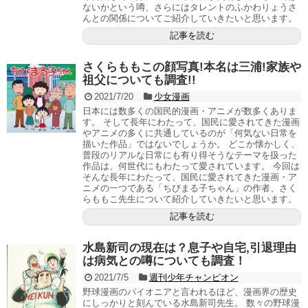
ないかという噂、さらにはタレントのふかわりょうさ
んとの関係についてご紹介していきたいと思います。
記事を読む
さくらももこの顔写真!本名は三浦!家族や
祖父についても調査!!
2021/7/20
少女漫画
日本には数多くの国民的漫画・アニメが数多くありま
す。 そして長年にわたって、国民に愛されてきた漫画
やアニメの多くに共通しているのが「何気ない日常を
描いた作品」ではないでしょうか。 どこか懐かしく、
普段のリアルな日常にも有り得そうなテーマを扱った
作品は、何世代にもわたって愛されています。 今回は
そんな長年にわたって、国民に愛されてきた漫画・ア
ニメの一つである「ちびまる子ちゃん」の作者、さく
らももこ先生について紹介していきたいと思います。
記事を読む
水島新司の現在は？息子や自宅,引退理由
は病気との噂についても調査！
2021/7/5
週刊少年チャンピオン
野球漫画のパイオニアと言われるほど、漫画界の歴史
にしっかりと刻んでいる水島新司先生。 数々の野球漫