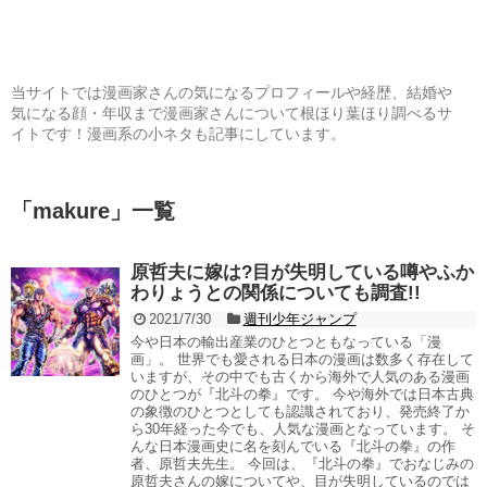
当サイトでは漫画家さんの気になるプロフィールや経歴、結婚や
気になる顔・年収まで漫画家さんについて根ほり葉ほり調べるサ
イトです！漫画系の小ネタも記事にしています。
「
makure
」
一覧
原哲夫に嫁は?目が失明している噂やふか
わりょうとの関係についても調査!!
2021/7/30
週刊少年ジャンプ
今や日本の輸出産業のひとつともなっている「漫
画」。 世界でも愛される日本の漫画は数多く存在して
いますが、その中でも古くから海外で人気のある漫画
のひとつが『北斗の拳』です。 今や海外では日本古典
の象徴のひとつとしても認識されており、発売終了か
ら30年経った今でも、人気な漫画となっています。 そ
んな日本漫画史に名を刻んでいる『北斗の拳』の作
者、原哲夫先生。 今回は、『北斗の拳』でおなじみの
原哲夫さんの嫁についてや、目が失明しているのでは