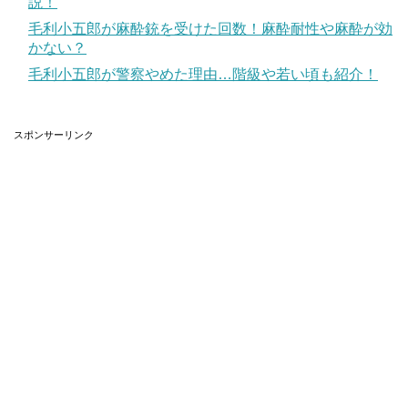
説！
毛利小五郎が麻酔銃を受けた回数！麻酔耐性や麻酔が効
かない？
毛利小五郎が警察やめた理由…階級や若い頃も紹介！
スポンサーリンク