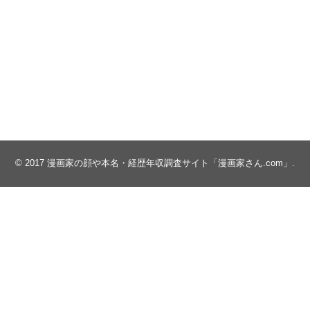
© 2017
漫画家の顔や本名・経歴年収調査サイト「漫画家さん.com」
.