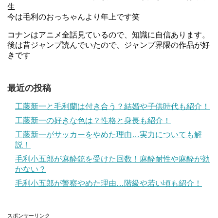
生
今は毛利のおっちゃんより年上です笑
コナンはアニメ全話見ているので、知識に自信あります。
後は昔ジャンプ読んでいたので、ジャンプ界隈の作品が好
きです
最近の投稿
工藤新一と毛利蘭は付き合う？結婚や子供時代も紹介！
工藤新一の好きな色は？性格と身長も紹介！
工藤新一がサッカーをやめた理由…実力についても解
説！
毛利小五郎が麻酔銃を受けた回数！麻酔耐性や麻酔が効
かない？
毛利小五郎が警察やめた理由…階級や若い頃も紹介！
スポンサーリンク