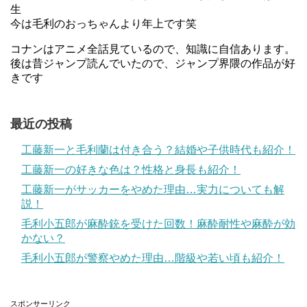
生
今は毛利のおっちゃんより年上です笑
コナンはアニメ全話見ているので、知識に自信あります。
後は昔ジャンプ読んでいたので、ジャンプ界隈の作品が好
きです
最近の投稿
工藤新一と毛利蘭は付き合う？結婚や子供時代も紹介！
工藤新一の好きな色は？性格と身長も紹介！
工藤新一がサッカーをやめた理由…実力についても解
説！
毛利小五郎が麻酔銃を受けた回数！麻酔耐性や麻酔が効
かない？
毛利小五郎が警察やめた理由…階級や若い頃も紹介！
スポンサーリンク