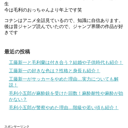
生
今は毛利のおっちゃんより年上です笑
コナンはアニメ全話見ているので、知識に自信あります。
後は昔ジャンプ読んでいたので、ジャンプ界隈の作品が好
きです
最近の投稿
工藤新一と毛利蘭は付き合う？結婚や子供時代も紹介！
工藤新一の好きな色は？性格と身長も紹介！
工藤新一がサッカーをやめた理由…実力についても解
説！
毛利小五郎が麻酔銃を受けた回数！麻酔耐性や麻酔が効
かない？
毛利小五郎が警察やめた理由…階級や若い頃も紹介！
スポンサーリンク