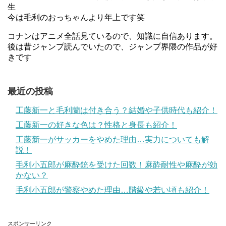
生
今は毛利のおっちゃんより年上です笑
コナンはアニメ全話見ているので、知識に自信あります。
後は昔ジャンプ読んでいたので、ジャンプ界隈の作品が好
きです
最近の投稿
工藤新一と毛利蘭は付き合う？結婚や子供時代も紹介！
工藤新一の好きな色は？性格と身長も紹介！
工藤新一がサッカーをやめた理由…実力についても解
説！
毛利小五郎が麻酔銃を受けた回数！麻酔耐性や麻酔が効
かない？
毛利小五郎が警察やめた理由…階級や若い頃も紹介！
スポンサーリンク