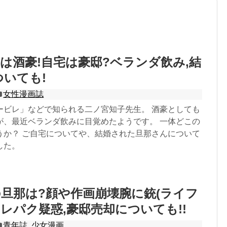
は酒豪!自宅は豪邸?ベランダ飲み,結
ついても!
女性漫画誌
ービレ」などで知られる二ノ宮知子先生。 酒豪としても
が、最近ベランダ飲みに目覚めたようです。 一体どこの
うか？ ご自宅についてや、結婚された旦那さんについて
した。
旦那は?顔や作画崩壊腕に銃(ライフ
トレパク疑惑,豪邸売却についても!!
青年誌
,
少女漫画