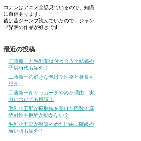
コナンはアニメ全話見ているので、知識
に自信あります。
後は昔ジャンプ読んでいたので、ジャン
プ界隈の作品が好きです
最近の投稿
工藤新一と毛利蘭は付き合う？結婚や
子供時代も紹介！
工藤新一の好きな色は？性格と身長も
紹介！
工藤新一がサッカーをやめた理由…実
力についても解説！
毛利小五郎が麻酔銃を受けた回数！麻
酔耐性や麻酔が効かない？
毛利小五郎が警察やめた理由…階級や
若い頃も紹介！