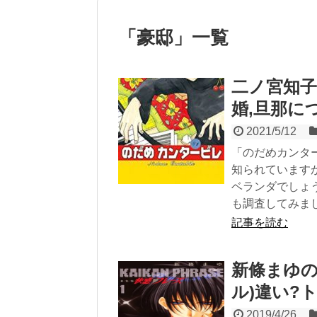
「
豪邸
」
一覧
二ノ宮知子
婚,旦那に
2021/5/12
「のだめカンタ
知られています
ベランダでしょ
も調査してみま
記事を読む
新條まゆの
ル)違い?
2019/4/26