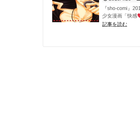
『sho-comi
少女漫画「快感
記事を読む