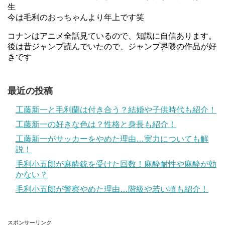
生
今は毛利のおっちゃんより年上です笑
コナンはアニメ全話見ているので、知識に自信あります。
後は昔ジャンプ読んでいたので、ジャンプ界隈の作品が好
きです
最近の投稿
工藤新一と毛利蘭は付き合う？結婚や子供時代も紹介！
工藤新一の好きな色は？性格と身長も紹介！
工藤新一がサッカーをやめた理由…実力についても解
説！
毛利小五郎が麻酔銃を受けた回数！麻酔耐性や麻酔が効
かない？
毛利小五郎が警察やめた理由…階級や若い頃も紹介！
スポンサーリンク