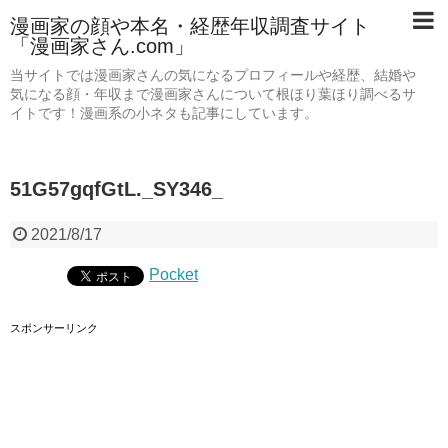
漫画家の顔や本名・経歴年収調査サイト
「漫画家さん.com」
当サイトでは漫画家さんの気になるプロフィールや経歴、結婚や
気になる顔・年収まで漫画家さんについて根ほり葉ほり調べるサ
イトです！漫画系の小ネタも記事にしています。
51G57gqfGtL._SY346_
2021/8/17
Pocket
スポンサーリンク