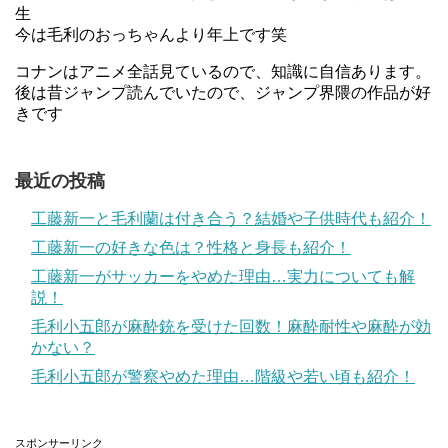
生
今は毛利のおっちゃんより年上です笑
コナンはアニメ全話見ているので、知識に自信あります。
後は昔ジャンプ読んでいたので、ジャンプ界隈の作品が好
きです
最近の投稿
工藤新一と毛利蘭は付き合う？結婚や子供時代も紹介！
工藤新一の好きな色は？性格と身長も紹介！
工藤新一がサッカーをやめた理由…実力についても解
説！
毛利小五郎が麻酔銃を受けた回数！麻酔耐性や麻酔が効
かない？
毛利小五郎が警察やめた理由…階級や若い頃も紹介！
スポンサーリンク