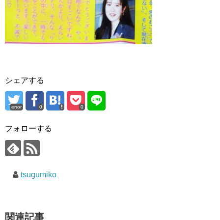
シェアする
error
0
0
フォローする
tsugumiko
関連記事