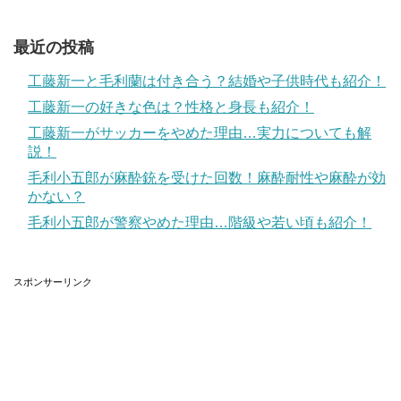
最近の投稿
工藤新一と毛利蘭は付き合う？結婚や子供時代も紹介！
工藤新一の好きな色は？性格と身長も紹介！
工藤新一がサッカーをやめた理由…実力についても解
説！
毛利小五郎が麻酔銃を受けた回数！麻酔耐性や麻酔が効
かない？
毛利小五郎が警察やめた理由…階級や若い頃も紹介！
スポンサーリンク