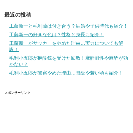
最近の投稿
工藤新一と毛利蘭は付き合う？結婚や子供時代も紹介！
工藤新一の好きな色は？性格と身長も紹介！
工藤新一がサッカーをやめた理由…実力についても解
説！
毛利小五郎が麻酔銃を受けた回数！麻酔耐性や麻酔が効
かない？
毛利小五郎が警察やめた理由…階級や若い頃も紹介！
スポンサーリンク