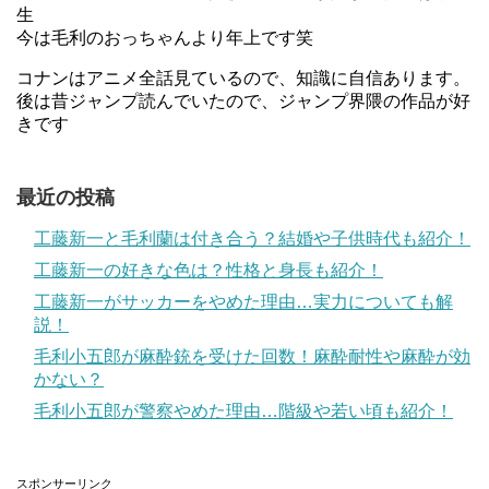
生
今は毛利のおっちゃんより年上です笑
コナンはアニメ全話見ているので、知識に自信あります。
後は昔ジャンプ読んでいたので、ジャンプ界隈の作品が好
きです
最近の投稿
工藤新一と毛利蘭は付き合う？結婚や子供時代も紹介！
工藤新一の好きな色は？性格と身長も紹介！
工藤新一がサッカーをやめた理由…実力についても解
説！
毛利小五郎が麻酔銃を受けた回数！麻酔耐性や麻酔が効
かない？
毛利小五郎が警察やめた理由…階級や若い頃も紹介！
スポンサーリンク