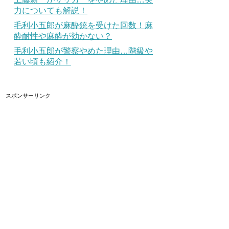
力についても解説！
毛利小五郎が麻酔銃を受けた回数！麻
酔耐性や麻酔が効かない？
毛利小五郎が警察やめた理由…階級や
若い頃も紹介！
スポンサーリンク