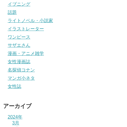
イブニング
話題
ライトノベル・小説家
イラストレーター
ワンピース
サザエさん
漫画・アニメ雑学
女性漫画誌
名探偵コナン
マンガ小ネタ
女性誌
アーカイブ
2024年
3月