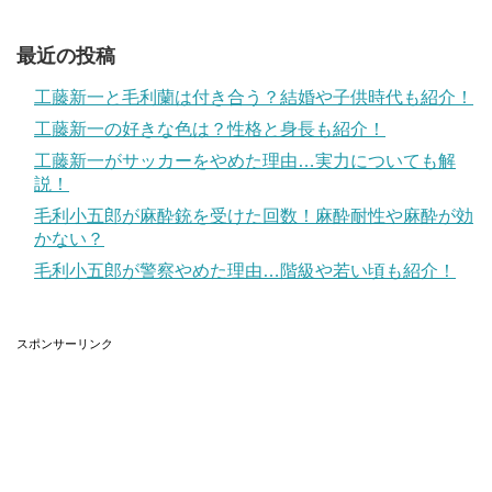
最近の投稿
工藤新一と毛利蘭は付き合う？結婚や子供時代も紹介！
工藤新一の好きな色は？性格と身長も紹介！
工藤新一がサッカーをやめた理由…実力についても解
説！
毛利小五郎が麻酔銃を受けた回数！麻酔耐性や麻酔が効
かない？
毛利小五郎が警察やめた理由…階級や若い頃も紹介！
スポンサーリンク