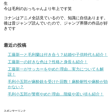
生
今は毛利のおっちゃんより年上です笑
コナンはアニメ全話見ているので、知識に自信あります。
後は昔ジャンプ読んでいたので、ジャンプ界隈の作品が好
きです
最近の投稿
工藤新一と毛利蘭は付き合う？結婚や子供時代も紹介！
工藤新一の好きな色は？性格と身長も紹介！
工藤新一がサッカーをやめた理由…実力についても解
説！
毛利小五郎が麻酔銃を受けた回数！麻酔耐性や麻酔が効
かない？
毛利小五郎が警察やめた理由…階級や若い頃も紹介！
スポンサーリンク