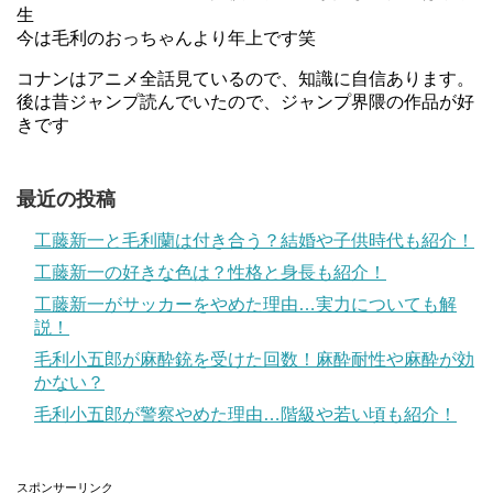
生
今は毛利のおっちゃんより年上です笑
コナンはアニメ全話見ているので、知識に自信あります。
後は昔ジャンプ読んでいたので、ジャンプ界隈の作品が好
きです
最近の投稿
工藤新一と毛利蘭は付き合う？結婚や子供時代も紹介！
工藤新一の好きな色は？性格と身長も紹介！
工藤新一がサッカーをやめた理由…実力についても解
説！
毛利小五郎が麻酔銃を受けた回数！麻酔耐性や麻酔が効
かない？
毛利小五郎が警察やめた理由…階級や若い頃も紹介！
スポンサーリンク