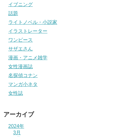
イブニング
話題
ライトノベル・小説家
イラストレーター
ワンピース
サザエさん
漫画・アニメ雑学
女性漫画誌
名探偵コナン
マンガ小ネタ
女性誌
アーカイブ
2024年
3月