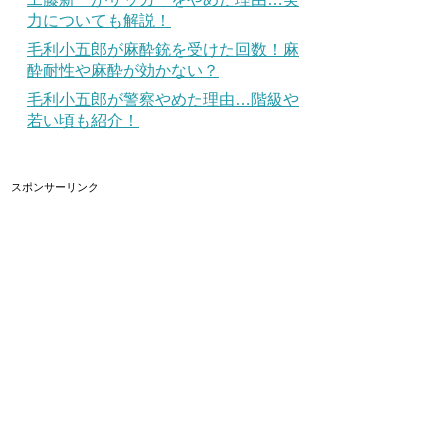
力についても解説！
毛利小五郎が麻酔銃を受けた回数！麻
酔耐性や麻酔が効かない？
毛利小五郎が警察やめた理由…階級や
若い頃も紹介！
スポンサーリンク