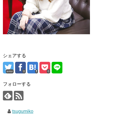
シェアする
error
0
0
フォローする
tsugumiko