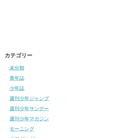
になりますよね。
再びアニメ化されたシーンでロゼとウィンリィが楽しく会
話しているシーンあり、ロゼは恋人の死を乗り越えたので
はないかなと思う微笑ましい所がありました。
ロゼが抱いていた赤ちゃんは、エドに助けてもらった後の
後日談でウィンリィの家に居候し赤ちゃんも成長していた
カテゴリー
となっていました。
未分類
喪黒福造の正体は？目的やドーンの意味を解説
関連記事
青年誌
少年誌
鋼の錬金術師のロゼ事件は何話？
週刊少年ジャンプ
週刊少年サンデー
アニメ第１期
14
話
週刊少年マガジン
ロゼが暴動の際子供たちを匿い連行される
モーニング