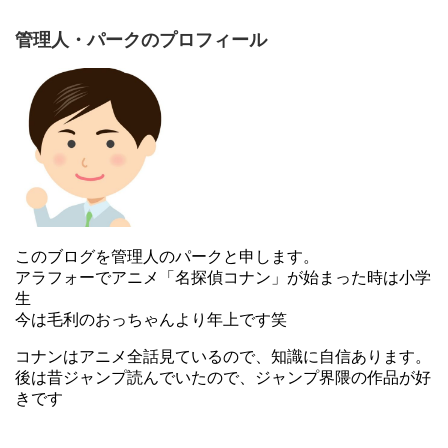
エドに「立って歩け、前へ進め、あんたには立派な足があ
管理人・パークのプロフィール
るじゃないか」と言われロゼは立ち直ることが出来まし
た。
その後リオールで暴動が起き中央軍が来るとこまでは原作
と同じです。
しかしオリジナルアニメでは、暴動のなか中央軍にロゼは
連行されてしまいます。
そこで暴行を受け、性的暴行によ
このブログを管理人のパークと申します。
り身ごもって声も出せなくなると
言う悲惨なことになって
アラフォーでアニメ「名探偵コナン」が始まった時は小学
います。
生
今は毛利のおっちゃんより年上です笑
その後赤ちゃんを抱きかかえたロゼとエドが再開します。
コナンはアニメ全話見ているので、知識に自信あります。
しかしライラにロゼは洗脳されており、肉体のストックに
後は昔ジャンプ読んでいたので、ジャンプ界隈の作品が好
きです
されてしまいますがエドに何とか助けてもらうと言うスト
ーリーになっています。