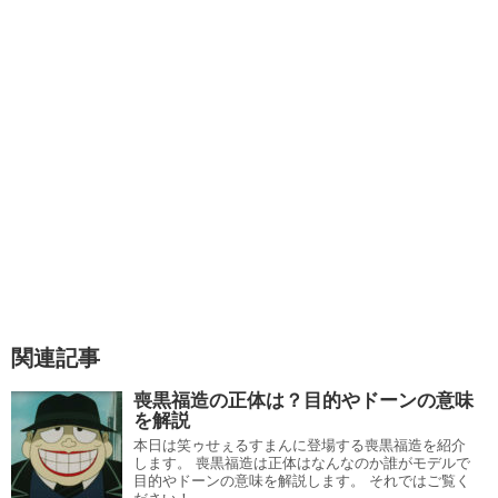
このことからも
荒川弘先生は怒ってはいませんが、残念な
気持ちと後悔している
コメントを残していました。
実際アニメを見た視聴者からこれは作者が怒るのではない
かと言われていたほどでした。
作者の内心は怒っているよりも悲しい気持ちのほうが大き
かったのではないかと思います。
喪黒福造の正体は？目的やドーンの意味を解説
関連記事
ロゼ事件とは何なのか、ロゼ事件の概要を紹介
関連記事
喪黒福造の正体は？目的やドーンの意味
を解説
本日は笑ゥせぇるすまんに登場する喪黒福造を紹介
します。 喪黒福造は正体はなんなのか誰がモデルで
目的やドーンの意味を解説します。 それではご覧く