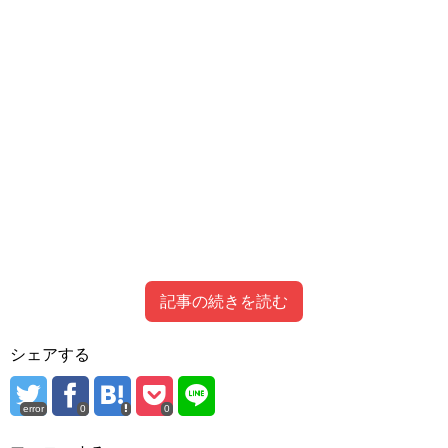
記事の続きを読む
Contents
[
hide
]
シェアする
1
鋼の錬金術師のアニメ版放映にて、原作者が怒る！？
error
0
0
2
ロゼ事件とは何なのか、ロゼ事件の概要を紹介
3
ロゼは恋人の死を乗り越えたのか？ロゼの赤ちゃんはどう