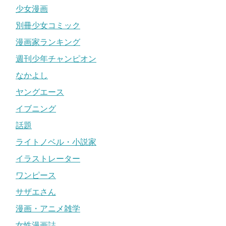
まとめ
少女漫画
別冊少女コミック
今までのオリジナルアニメでも衝撃的すぎると言われたロ
漫画家ランキング
ゼ事件ですが、原作のロゼとは別人物なので、違うアニメ
週刊少年チャンピオン
として見るのがいいかもしれませんね。
なかよし
原作者も怒ってはいませんが苦言を呈するほどのロゼ事件
ヤングエース
はある意味で鋼の錬金術師を見た人に衝撃を与えました。
イブニング
喪黒福造の正体は？目的やドーンの意味を解説
関連記事
話題
ライトノベル・小説家
イラストレーター
ワンピース
サザエさん
漫画・アニメ雑学
女性漫画誌