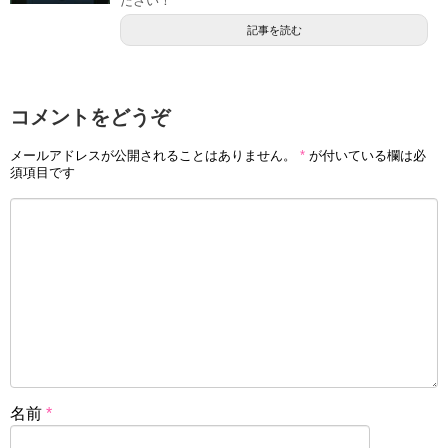
ださい！
記事を読む
コメントをどうぞ
メールアドレスが公開されることはありません。
*
が付いている欄は必
須項目です
引用元：
アニヲタWiki(仮)
ロゼ事件はアニメオリジナルストーリーに出てきたロゼ・
トーマスと言う少女のお話になります。
ロゼはレト教の信者で、身寄りもなく最愛の恋人を１年前
名前
*
に亡くしています。