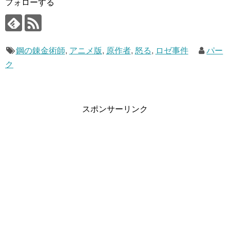
フォローする
なった？
4
鋼の錬金術師のロゼ事件は何話？
5
まとめ
鋼の錬金術師
,
アニメ版
,
原作者
,
怒る
,
ロゼ事件
パー
ク
鋼の錬金術師のアニメ版放映にて、原作者が怒
る！？
スポンサーリンク
鋼の錬金術師のアニメ版の放映後、原作者の荒川弘先生が
怒ったと言われていますが実際は怒ってはいません。
ただインタビューにて、
「私が目指す少年漫画における娯楽の範疇から逸脱してい
た」
「あの描写は通すべきではなかった」
とコメントしています。