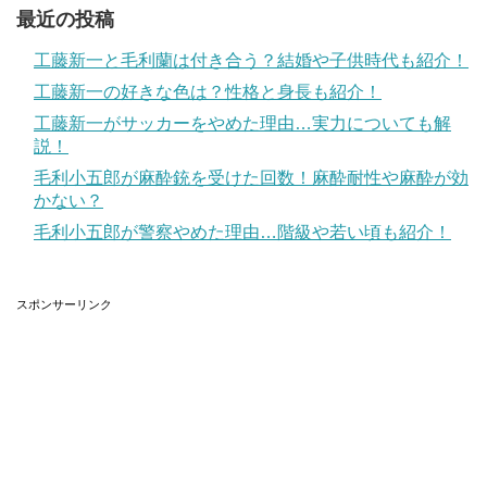
最近の投稿
それを見た視聴者からあまりにも悲惨すぎると言った声
や、放送禁止ではないのか、原作を改変しすぎと言う声が
工藤新一と毛利蘭は付き合う？結婚や子供時代も紹介！
続出し作者までも苦言を呈する事態になりロゼ事件と呼ば
工藤新一の好きな色は？性格と身長も紹介！
れるようになりました。
工藤新一がサッカーをやめた理由…実力についても解
説！
喪黒福造の正体は？目的やドーンの意味を解説
関連記事
毛利小五郎が麻酔銃を受けた回数！麻酔耐性や麻酔が効
記事の続きを読む
かない？
毛利小五郎が警察やめた理由…階級や若い頃も紹介！
ロゼは恋人の死を乗り越えたのか？ロゼの赤ち
スポンサーリンク
ゃんはどうなった？
ロゼは最愛の恋人が亡くなり絶望し、レト教のコーネロの
生き返せると言われ絶望から立ち上がり、レト教に騙され
てまた絶望し、エドにより立ち直り、その後ロゼ事件があ
りと心が痛くなることばかりのロゼは最後どうなったか気