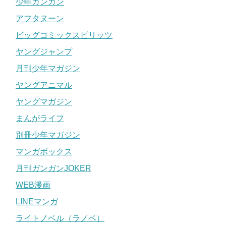
少年ガンガン
アニメ第１期
40
話
アフタヌーン
赤ちゃんを抱いたロゼ登場、悲惨な出来事が分かっていく
ビッグコミックスピリッツ
第
2
期では話がかなり変わっており、暴動の時にロゼは連行
ヤングジャンプ
されずにリオールの町の復興を手伝うシーンに変わってい
月刊少年マガジン
ます。
ヤングアニマル
ウィンリィとの会話を楽しむシーンも
2
期の
44
話に描かれて
ヤングマガジン
います。
まんがライフ
第１期を夕方に放送していたので、気分が悪くなった方も
別冊少年マガジン
多かったみたいです。
マンガボックス
1
期を見た方は
2
期を見てロゼの元気な姿を見るのをお勧め
月刊ガンガンJOKER
します。
WEB漫画
喪黒福造の正体は？目的やドーンの意味を解説
関連記事
LINEマンガ
ライトノベル（ラノベ）