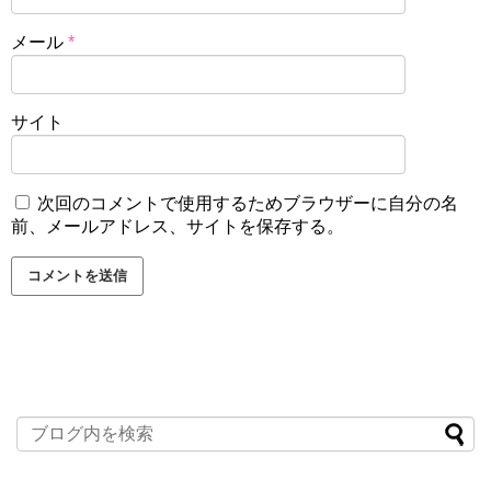
そこでコーネロ教祖と出会い恋人を生き返せると言われ錬
メール
*
金術を見せられ国民はレト教を信じていました。
しかしエルリック兄弟によってレト教は嘘を付いているこ
とが暴かれてロゼは絶望してしまいます。
サイト
スポンサーリンク
次回のコメントで使用するためブラウザーに自分の名
前、メールアドレス、サイトを保存する。