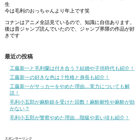
生
今は毛利のおっちゃんより年上です笑
コナンはアニメ全話見ているので、知識に自信あります。
後は昔ジャンプ読んでいたので、ジャンプ界隈の作品が好
きです
最近の投稿
工藤新一と毛利蘭は付き合う？結婚や子供時代も紹介！
工藤新一の好きな色は？性格と身長も紹介！
工藤新一がサッカーをやめた理由…実力についても解
説！
毛利小五郎が麻酔銃を受けた回数！麻酔耐性や麻酔が効
かない？
毛利小五郎が警察やめた理由…階級や若い頃も紹介！
スポンサーリンク