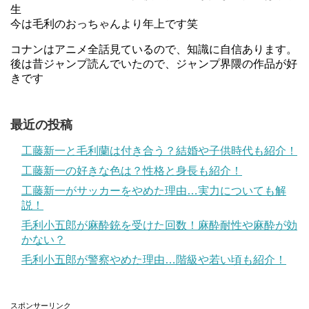
生
今は毛利のおっちゃんより年上です笑
コナンはアニメ全話見ているので、知識に自信あります。
後は昔ジャンプ読んでいたので、ジャンプ界隈の作品が好
きです
最近の投稿
工藤新一と毛利蘭は付き合う？結婚や子供時代も紹介！
工藤新一の好きな色は？性格と身長も紹介！
工藤新一がサッカーをやめた理由…実力についても解
説！
毛利小五郎が麻酔銃を受けた回数！麻酔耐性や麻酔が効
かない？
毛利小五郎が警察やめた理由…階級や若い頃も紹介！
スポンサーリンク