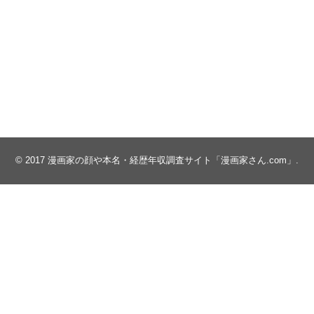
© 2017
漫画家の顔や本名・経歴年収調査サイト「漫画家さん.com」
.