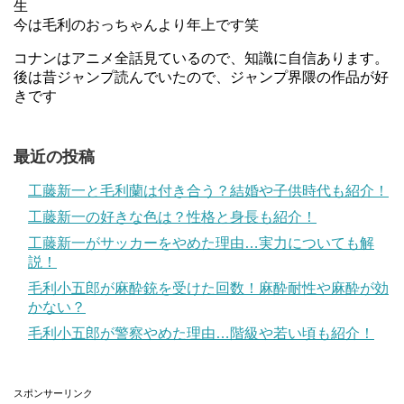
生
今は毛利のおっちゃんより年上です笑
コナンはアニメ全話見ているので、知識に自信あります。
後は昔ジャンプ読んでいたので、ジャンプ界隈の作品が好
きです
最近の投稿
工藤新一と毛利蘭は付き合う？結婚や子供時代も紹介！
工藤新一の好きな色は？性格と身長も紹介！
工藤新一がサッカーをやめた理由…実力についても解
説！
毛利小五郎が麻酔銃を受けた回数！麻酔耐性や麻酔が効
かない？
毛利小五郎が警察やめた理由…階級や若い頃も紹介！
スポンサーリンク