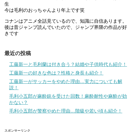
生
今は毛利のおっちゃんより年上です笑
コナンはアニメ全話見ているので、知識に自信あります。
後は昔ジャンプ読んでいたので、ジャンプ界隈の作品が好
きです
最近の投稿
工藤新一と毛利蘭は付き合う？結婚や子供時代も紹介！
工藤新一の好きな色は？性格と身長も紹介！
工藤新一がサッカーをやめた理由…実力についても解
説！
毛利小五郎が麻酔銃を受けた回数！麻酔耐性や麻酔が効
かない？
毛利小五郎が警察やめた理由…階級や若い頃も紹介！
スポンサーリンク