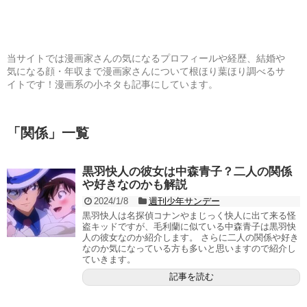
当サイトでは漫画家さんの気になるプロフィールや経歴、結婚や
気になる顔・年収まで漫画家さんについて根ほり葉ほり調べるサ
イトです！漫画系の小ネタも記事にしています。
「
関係
」
一覧
黒羽快人の彼女は中森青子？二人の関係
や好きなのかも解説
2024/1/8
週刊少年サンデー
黒羽快人は名探偵コナンやまじっく快人に出て来る怪
盗キッドですが、毛利蘭に似ている中森青子は黒羽快
人の彼女なのか紹介します。 さらに二人の関係や好き
なのか気になっている方も多いと思いますので紹介し
ていきます。
記事を読む