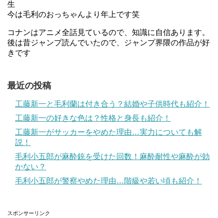
生
今は毛利のおっちゃんより年上です笑
コナンはアニメ全話見ているので、知識に自信あります。
後は昔ジャンプ読んでいたので、ジャンプ界隈の作品が好
きです
最近の投稿
工藤新一と毛利蘭は付き合う？結婚や子供時代も紹介！
工藤新一の好きな色は？性格と身長も紹介！
工藤新一がサッカーをやめた理由…実力についても解
説！
毛利小五郎が麻酔銃を受けた回数！麻酔耐性や麻酔が効
かない？
毛利小五郎が警察やめた理由…階級や若い頃も紹介！
スポンサーリンク