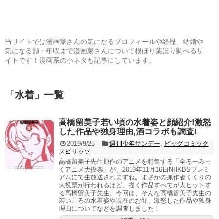
当サイトでは漫画家さんの気になるプロフィールや経歴、結婚や
気になる顔・年収まで漫画家さんについて根ほり葉ほり調べるサ
イトです！漫画系の小ネタも記事にしています。
「
水着
」
一覧
高橋留美子若い頃の水着姿と顔紹介!激怒
した作品や独身理由,酒コラボも調査!
2019/9/25
週刊少年サンデー
,
ビッグコミック
スピリッツ
高橋留美子先生原作のアニメを特集する「全るーみっ
くアニメ大投票」が、2019年11月16日NHKBSプレミ
アムにて生放送されますね。まさかの原作者くくりの
大投票が行われるほど、描く作品すべてが大ヒットす
る高橋留美子先生。今回は、そんな高橋留美子先生の
若いころの水着姿や現在のお顔、激怒した作品や独身
理由についてなどを調査しました！