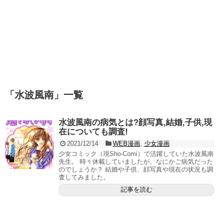
「
水波風南
」
一覧
水波風南の病気とは?顔写真,結婚,子供,現
在についても調査!
2021/12/14
WEB漫画
,
少女漫画
少女コミック（現Sho-Comi）で活躍していた水波風南
先生。 時々休載していましたが、なにかご病気だった
のでしょうか？ 結婚や子供、顔写真や現在の状況も調
査してみました。
記事を読む