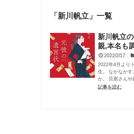
「
新川帆立
」
一覧
新川帆立の
親,本名も調
2022/2/17
2022年4月よ
生。 なかなか
か。 旦那さん
記事を読む