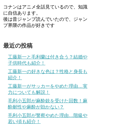
コナンはアニメ全話見ているので、知識
に自信あります。
後は昔ジャンプ読んでいたので、ジャン
プ界隈の作品が好きです
最近の投稿
工藤新一と毛利蘭は付き合う？結婚や
子供時代も紹介！
工藤新一の好きな色は？性格と身長も
紹介！
工藤新一がサッカーをやめた理由…実
力についても解説！
毛利小五郎が麻酔銃を受けた回数！麻
酔耐性や麻酔が効かない？
毛利小五郎が警察やめた理由…階級や
若い頃も紹介！