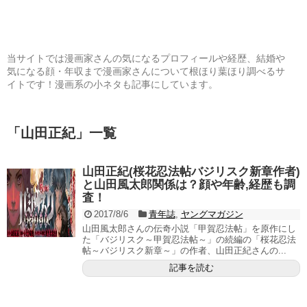
当サイトでは漫画家さんの気になるプロフィールや経歴、結婚や
気になる顔・年収まで漫画家さんについて根ほり葉ほり調べるサ
イトです！漫画系の小ネタも記事にしています。
「
山田正紀
」
一覧
山田正紀(桜花忍法帖バジリスク新章作者)
と山田風太郎関係は？顔や年齢,経歴も調
査！
2017/8/6
青年誌
,
ヤングマガジン
山田風太郎さんの伝奇小説「甲賀忍法帖」を原作にし
た「バジリスク～甲賀忍法帖～」の続編の「桜花忍法
帖～バジリスク新章～」の作者、山田正紀さんの...
記事を読む