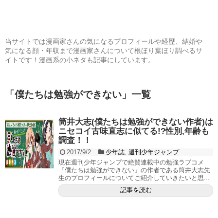
当サイトでは漫画家さんの気になるプロフィールや経歴、結婚や
気になる顔・年収まで漫画家さんについて根ほり葉ほり調べるサ
イトです！漫画系の小ネタも記事にしています。
「
僕たちは勉強ができない
」
一覧
筒井大志(僕たちは勉強ができない作者)は
ニセコイ古味直志に似てる!?性別,年齢も
調査！！
2017/9/2
少年誌
,
週刊少年ジャンプ
現在週刊少年ジャンプで絶賛連載中の勉強ラブコメ
『僕たちは勉強ができない』の作者である筒井大志先
生のプロフィールについてご紹介していきたいと思...
記事を読む