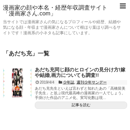
漫画家の顔や本名・経歴年収調査サイト
「漫画家さん.com」
当サイトでは漫画家さんの気になるプロフィールや経歴、結婚や
気になる顔・年収まで漫画家さんについて根ほり葉ほり調べるサ
イトです！漫画系の小ネタも記事にしています。
「
あだち充
」
一覧
あだち充同じ顔のヒロインの見分け方!嫁
や結婚,画力についても調査!!
2019/4/4
少年誌
,
週刊少年サンデー
あだち充先生といえば言わずと知れたあの「高橋留美
子先生」と並ぶ現代最高峰の漫画家の一人でしょう。
手掛けた作品のアニメ化、実写化数は現...
記事を読む